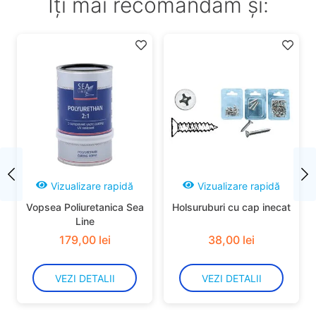
Îți mai recomandăm și:
Vizualizare rapidă
Vizualizare rapidă
Vopsea Poliuretanica Sea
Holsuruburi cu cap inecat
Line
179
,
00
lei
38
,
00
lei
VEZI DETALII
VEZI DETALII