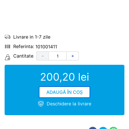
Livrare in 1-7 zile
101001411
Cantitate
－
＋
200
,
20
lei
ADAUGĂ ÎN COȘ
Deschidere la livrare