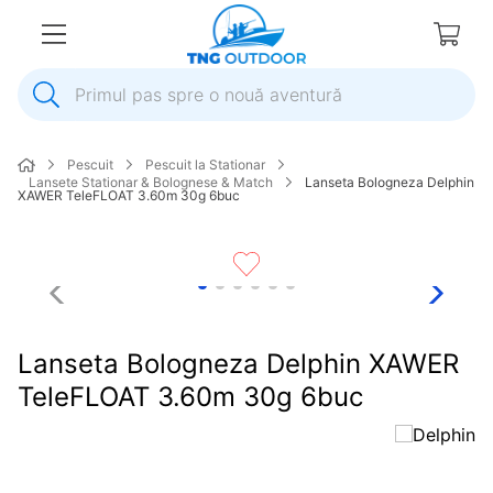
Primul pas spre o nouă aventură
1
.
inox
Pescuit
Pescuit la Stationar
2
.
elice
Lansete Stationar & Bolognese & Match
Lanseta Bologneza Delphin
XAWER TeleFLOAT 3.60m 30g 6buc
3
.
colac salvare
4
.
pompa
5
.
plumb
6
.
ancora
Lanseta Bologneza Delphin XAWER
7
.
pompa apa
TeleFLOAT 3.60m 30g 6buc
8
.
mulineta
9
.
biminitop
10
.
extensie