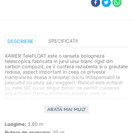
SPECIFICATII
DESCRIERE
XAWER TeleFLOAT este o lanseta bologneza
telescopica fabricata in jurul unui blanc rigid din
carbon compozit, ce ii confera rezistenta si o greutate
redusa, aspect important in ceea ce priveste
manipularea deasa a lansetei (lucru indispensabil la
pescuitul cu pluta sau waggler). Blancul este echipat
cu inele SiC cu un singur picior, ce permit culisarea
lina a firului. Pentru protectia acestor inele la
transport, lanseta este livrata impreuna cu un manson
special din plastic, ce se prinde de blanc cu ajutorul
unor benzi din cauciuc. Pentru fixarea eficienta a
ARATĂ MAI MULT
mulinetei a fost utilizata o mandrina premium din
grafit, foarte usoara si rezistenta, care aproape ca nu
Lungime
:
3.60 m
incarca blancul si contribuie de asemenea la reducerea
greutatii totale a ansamblului.
Putere de aruncare
:
30 gr