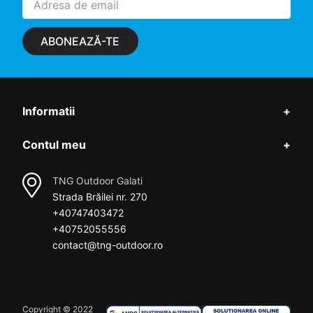
ABONEAZĂ-TE
Informatii
+
Contul meu
+
TNG Outdoor Galati
Strada Brăilei nr. 270
+40747403472
+40752055556
contact@tng-outdoor.ro
Copyright © 2022