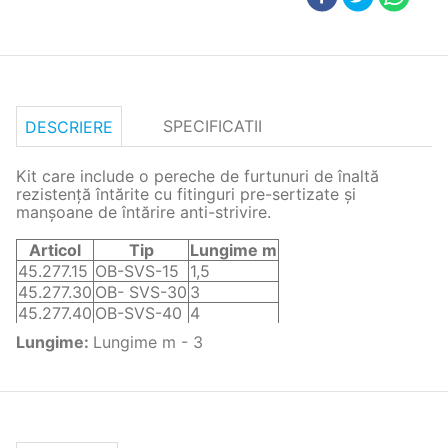
SPECIFICATII
DESCRIERE
Kit care include o pereche de furtunuri de înaltă
rezistență întărite cu fitinguri pre-sertizate și
manșoane de întărire anti-strivire.
Articol
Tip
Lungime m
45.277.15
OB-SVS-15
1,5
45.277.30
OB- SVS-30
3
45.277.40
OB-SVS-40
4
Lungime
:
Lungime m - 3