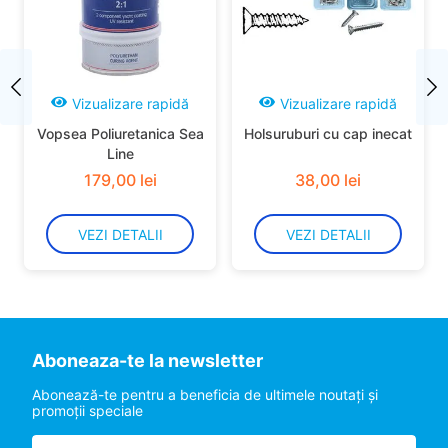
Vizualizare rapidă
Vizualizare rapidă
Vopsea Poliuretanica Sea
Holsuruburi cu cap inecat
Line
179
,
00
lei
38
,
00
lei
VEZI DETALII
VEZI DETALII
Aboneaza-te la newsletter
Abonează-te pentru a beneficia de ultimele noutaţi şi
promoţii speciale