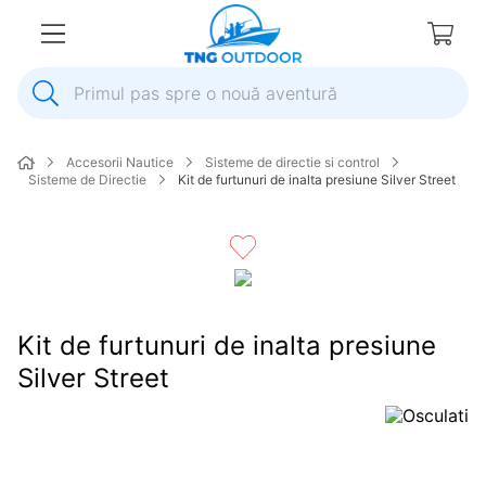
Primul pas spre o nouă aventură
1
.
inox
Accesorii Nautice
Sisteme de directie si control
2
.
elice
Sisteme de Directie
Kit de furtunuri de inalta presiune Silver Street
3
.
colac salvare
4
.
pompa
5
.
plumb
6
.
pompa apa
Kit de furtunuri de inalta presiune
7
.
biminitop
Silver Street
8
.
mulineta
9
.
ancora
10
.
extensie