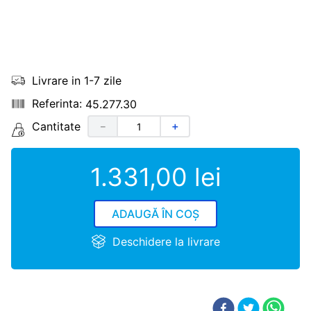
Livrare in 1-7 zile
45.277.30
Cantitate
－
＋
1
.
331
,
00
lei
ADAUGĂ ÎN COȘ
Deschidere la livrare