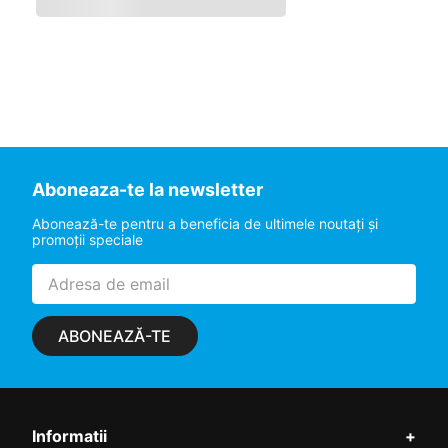
Aboneaza-te la newsletter
Abonează-te pentru a beneficia de ultimele noutaţi şi
promoţii speciale
ABONEAZĂ-TE
Informatii
+
Contul meu
+