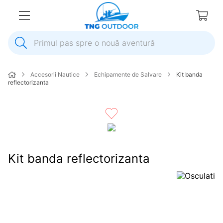
Primul pas spre o nouă aventură
1
.
inox
Accesorii Nautice
Echipamente de Salvare
Kit banda
2
.
colac salvare
reflectorizanta
3
.
elice
4
.
pompa
5
.
plumb
6
.
dop
Kit banda reflectorizanta
7
.
pompa apa
8
.
mulineta
9
.
biminitop
10
.
ancora