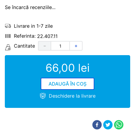
Se încarcă recenziile...
Livrare in 1-7 zile
22.407.11
Cantitate
－
＋
66
,
00
lei
ADAUGĂ ÎN COȘ
Deschidere la livrare