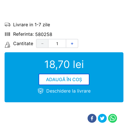
Livrare in 1-7 zile
580258
Cantitate
－
＋
18
,
70
lei
ADAUGĂ ÎN COȘ
Deschidere la livrare