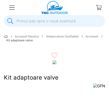
Primul pas spre o nouă aventură
1
.
inox
Accesorii Nautice
Ambarcatiuni Gonflabile
Accesorii
2
.
elice
Kit adaptoare valve
3
.
colac salvare
4
.
pompa
5
.
plumb
6
.
pompa apa
Kit adaptoare valve
7
.
biminitop
8
.
mulineta
9
.
ancora
10
.
extensie