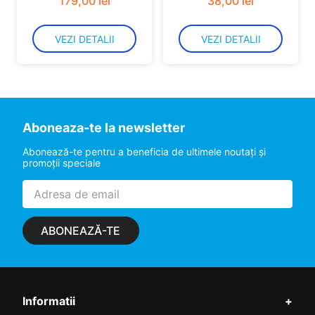
179
,
00
lei
38
,
00
lei
VEZI DETALII
VEZI DETALII
Aboneaza-te la newsletter
Abonează-te pentru a beneficia de ultimele noutaţi şi
promoţii speciale
ABONEAZĂ-TE
Informatii
+