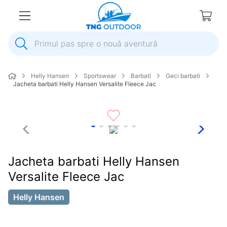
Primul pas spre o nouă aventură
1
.
inox
Helly Hansen
Sportswear
Barbati
Geci barbati
2
.
colac salvare
Jacheta barbati Helly Hansen Versalite Fleece Jac
3
.
elice
4
.
pompa
5
.
plumb
6
.
dop
Jacheta barbati Helly Hansen
7
.
pompa apa
Versalite Fleece Jac
8
.
mulineta
Helly Hansen
9
.
biminitop
10
.
ancora