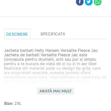
SPECIFICATII
DESCRIERE
Jacheta barbati Helly Hansen Versalite Fleece Jac
Jacheta de barbati Versalite Fleece Jac este
conceputa pentru drumetii, schi sau pur si simplu
pentru a te bucura de viata de zi cu zi in aer liber.
Realizata din material polar cu design tip grila, care
are proprietati speciale, aceasta jacheta ofera
versatilitate superioara, respirabilitate si capacitate de
eliminare a umiditatii. Croiala mulata asigura o
potrivire confortabila si sigura, in timp ce uscarea
rapida si buzunarele pentru maini adauga un plus de
ARATĂ MAI MULT
versatilitate. Aceasta jacheta tehnica, avansata si usor
de impachetat te mentine cald si pregatit pentru
Size
:
2XL
aventurile tale.