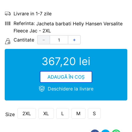
Livrare in 1-7 zile
Jacheta barbati Helly Hansen Versalite
Fleece Jac - 2XL
Cantitate
－
＋
367
,
20
lei
ADAUGĂ ÎN COȘ
Deschidere la livrare
2XL
XL
L
M
S
Size