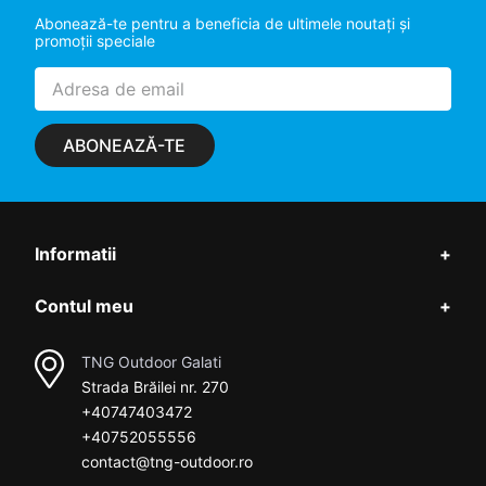
Abonează-te pentru a beneficia de ultimele noutaţi şi
promoţii speciale
ABONEAZĂ-TE
Informatii
+
Contul meu
+
TNG Outdoor Galati
Strada Brăilei nr. 270
+40747403472
+40752055556
contact@tng-outdoor.ro