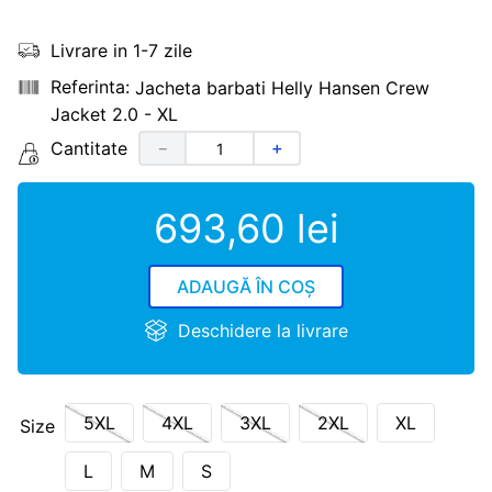
Livrare in 1-7 zile
Jacheta barbati Helly Hansen Crew
Jacket 2.0 - XL
Cantitate
－
＋
693
,
60
lei
ADAUGĂ ÎN COȘ
Deschidere la livrare
5XL
4XL
3XL
2XL
XL
Size
L
M
S