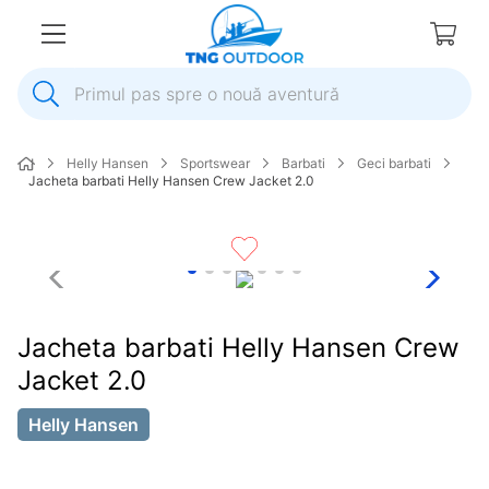
Primul pas spre o nouă aventură
1
.
inox
Helly Hansen
Sportswear
Barbati
Geci barbati
2
.
elice
Jacheta barbati Helly Hansen Crew Jacket 2.0
3
.
colac salvare
4
.
pompa
5
.
plumb
6
.
ancora
Jacheta barbati Helly Hansen Crew
7
.
pompa apa
Jacket 2.0
8
.
biminitop
Helly Hansen
9
.
mulineta
10
.
extensie