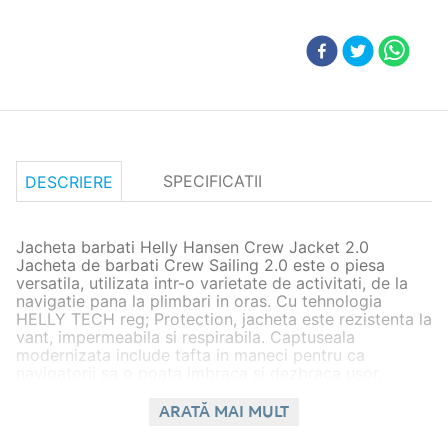
SPECIFICATII
DESCRIERE
Jacheta barbati Helly Hansen Crew Jacket 2.0
Jacheta de barbati Crew Sailing 2.0 este o piesa
versatila, utilizata intr-o varietate de activitati, de la
navigatie pana la plimbari in oras. Cu tehnologia
HELLY TECH reg; Protection, jacheta este rezistenta la
vant, impermeabila si respirabila. Captuseala
modernizata include tafta in maneci pentru ca
navigatorii sa o poata imbraca si dezbraca usor.
Umerii si coatele articulate permit, de asemenea,
libertate de miscare. Mansetele reglabile si snurul de
ARATĂ MAI MULT
la tiv ofera o potrivire personalizata si confortabila, iar
gulerul din polar periat si buzunarele pentru maini