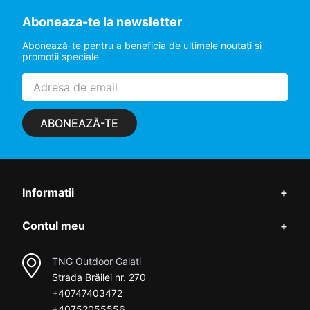
Utilizat pentru
Aboneaza-te la newsletter
Navigatie pe coasta
Abonează-te pentru a beneficia de ultimele noutaţi şi
Navigatie in
promoţii speciale
apropiere tarm
Navigatie
pe ocean
ABONEAZĂ-TE
Informatii
+
Contul meu
+
TNG Outdoor Galati
Strada Brăilei nr. 270
+40747403472
+40752055556