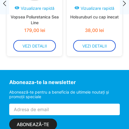
Vizualizare rapidă
Vizualizare rapidă
Vopsea Poliuretanica Sea
Holsuruburi cu cap inecat
Line
179
,
00
lei
38
,
00
lei
VEZI DETALII
VEZI DETALII
Aboneaza-te la newsletter
Abonează-te pentru a beneficia de ultimele noutaţi şi
promoţii speciale
ABONEAZĂ-TE