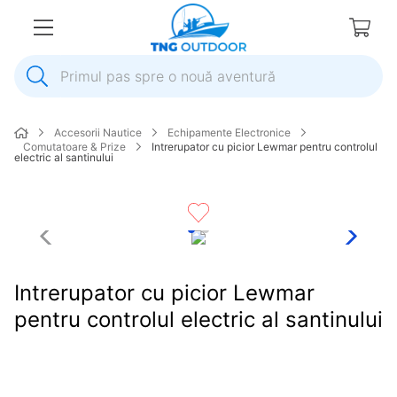
Primul pas spre o nouă aventură
1
.
inox
Accesorii Nautice
Echipamente Electronice
2
.
colac salvare
Comutatoare & Prize
Intrerupator cu picior Lewmar pentru controlul
electric al santinului
3
.
elice
4
.
pompa
5
.
plumb
6
.
dop
Intrerupator cu picior Lewmar
7
.
pompa apa
pentru controlul electric al santinului
8
.
mulineta
9
.
biminitop
10
.
ancora