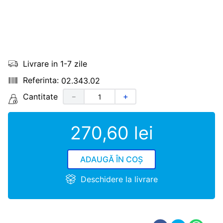
Livrare in 1-7 zile
02.343.02
Cantitate
－
＋
270
,
60
lei
ADAUGĂ ÎN COȘ
Deschidere la livrare