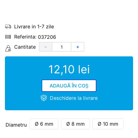
Livrare in 1-7 zile
037206
Cantitate
－
＋
12
,
10
lei
ADAUGĂ ÎN COȘ
Deschidere la livrare
Ø 6 mm
Ø 8 mm
Ø 10 mm
Diametru