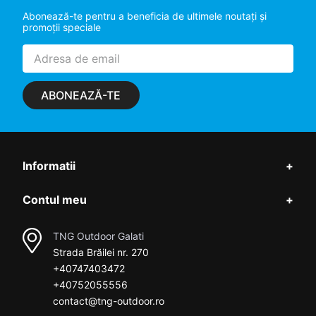
Abonează-te pentru a beneficia de ultimele noutaţi şi
promoţii speciale
ABONEAZĂ-TE
Informatii
+
Contul meu
+
TNG Outdoor Galati
Strada Brăilei nr. 270
+40747403472
+40752055556
contact@tng-outdoor.ro