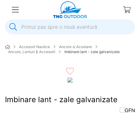
Primul pas spre o nouă aventură
1
.
inox
Accesorii Nautice
Ancore si Acostare
2
.
colac salvare
Ancore, Lanturi & Accesorii
Imbinare lant - zale galvanizate
3
.
elice
4
.
pompa
5
.
plumb
6
.
dop
Imbinare lant - zale galvanizate
7
.
pompa apa
8
.
mulineta
9
.
biminitop
10
.
ancora