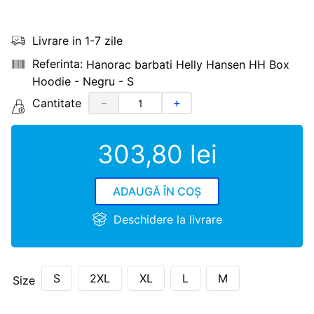
Livrare in 1-7 zile
Hanorac barbati Helly Hansen HH Box
Hoodie - Negru - S
Cantitate
－
＋
303
,
80
lei
ADAUGĂ ÎN COȘ
Deschidere la livrare
S
2XL
XL
L
M
Size