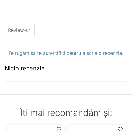
Material principal:
100% bumbac
Captuseala principala:
100% bumbac
Material mansete
tiv:
98% bumbac, 2% elastan
Review-uri
Ingrijire:
A se spala folosind culori similare. A se spala pe
dos. Culorile deschise pot pierde din nuanta in
timp. A nu se calca pe print.
Greutate:
635 g
Te rugăm să te autentifici pentru a scrie o recenzie.
Caracteristici
Nicio recenzie.
Material din bumbac tip French Terry
Material semiflexibil (se intinde in 2 directii)
Gluga ajustabila
Buzunar frontal tip cangur
Guler striat
Logo-uri printate.
Performanta
Îți mai recomandăm și:
Durabilitate:
nivel 4 6 (durabil - materialul are o
buna rezistenta la uzura fizica si spalare)