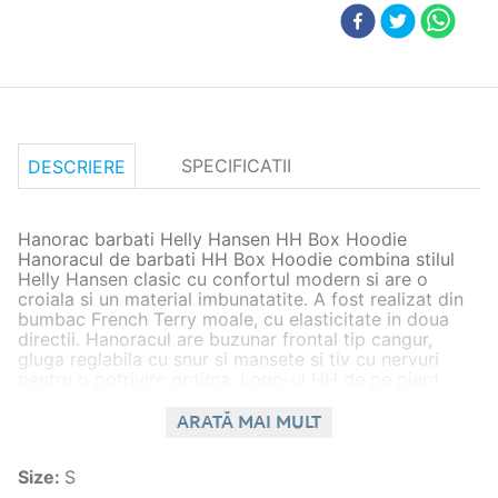
SPECIFICATII
DESCRIERE
Hanorac barbati Helly Hansen HH Box Hoodie
Hanoracul de barbati HH Box Hoodie combina stilul
Helly Hansen clasic cu confortul modern si are o
croiala si un material imbunatatite. A fost realizat din
bumbac French Terry moale, cu elasticitate in doua
directii. Hanoracul are buzunar frontal tip cangur,
gluga reglabila cu snur si mansete si tiv cu nervuri
pentru o potrivire optima. Logo-ul HH de pe piept
ofera un aspect curat si atemporal. Ideal pentru tinute
casual si pentru diverse conditii meteo, fie purtat
ARATĂ MAI MULT
peste un tricou, fie sub o geaca.
Detalii
Size
:
S