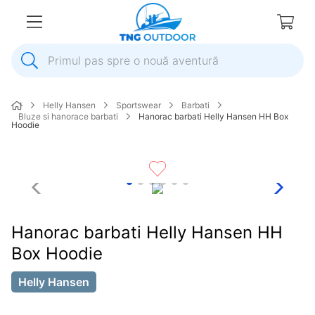
Primul pas spre o nouă aventură
1
.
inox
Helly Hansen
Sportswear
Barbati
2
.
elice
Bluze si hanorace barbati
Hanorac barbati Helly Hansen HH Box
Hoodie
3
.
colac salvare
4
.
pompa
5
.
plumb
6
.
ancora
Hanorac barbati Helly Hansen HH
7
.
pompa apa
Box Hoodie
8
.
biminitop
Helly Hansen
9
.
mulineta
10
.
extensie