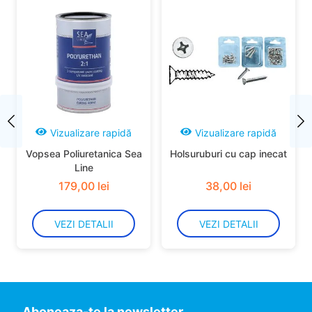
Vizualizare rapidă
Vizualizare rapidă
Vopsea Poliuretanica Sea
Holsuruburi cu cap inecat
Line
179
,
00
lei
38
,
00
lei
VEZI DETALII
VEZI DETALII
Aboneaza-te la newsletter