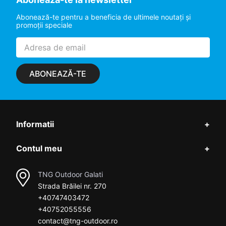
Abonează-te pentru a beneficia de ultimele noutaţi şi
promoţii speciale
ABONEAZĂ-TE
Informatii
+
Contul meu
+
TNG Outdoor Galati
Strada Brăilei nr. 270
+40747403472
+40752055556
contact@tng-outdoor.ro