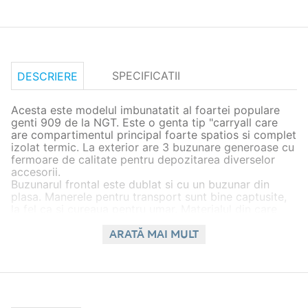
SPECIFICATII
DESCRIERE
Acesta este modelul imbunatatit al foartei populare
genti 909 de la NGT. Este o genta tip "carryall care
are compartimentul principal foarte spatios si complet
izolat termic. La exterior are 3 buzunare generoase cu
fermoare de calitate pentru depozitarea diverselor
accesorii.
Buzunarul frontal este dublat si cu un buzunar din
plasa. Manerele pentru transport sunt bine captusite,
la fel ca si cureaua pentru umar. Materialul din care
este confectionata aceasta geanta este 100%
impermeabil din poliester 600D captusit cu 210D.
ARATĂ MAI MULT
CARACTERISTICI
:
*Material: 100% impermeabil din Poliester 600D,
captusit cu 210D