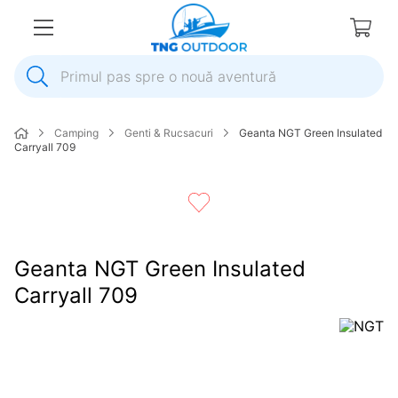
Primul pas spre o nouă aventură
1
.
inox
Camping
Genti & Rucsacuri
Geanta NGT Green Insulated
2
.
colac salvare
Carryall 709
3
.
elice
4
.
pompa
5
.
plumb
Geanta NGT Green Insulated
6
.
dop
Carryall 709
7
.
pompa apa
8
.
mulineta
9
.
biminitop
10
.
ancora