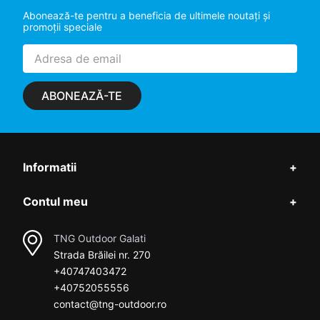
Abonează-te pentru a beneficia de ultimele noutaţi şi
promoţii speciale
ABONEAZĂ-TE
Informatii
+
Contul meu
+
TNG Outdoor Galati
Strada Brăilei nr. 270
+40747403472
+40752055556
contact@tng-outdoor.ro