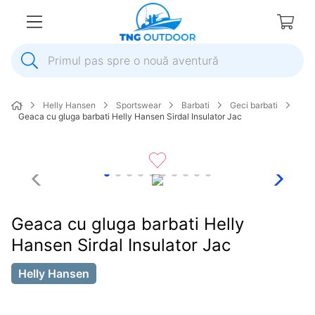
Primul pas spre o nouă aventură
1
.
inox
Helly Hansen
Sportswear
Barbati
Geci barbati
2
.
elice
Geaca cu gluga barbati Helly Hansen Sirdal Insulator Jac
3
.
colac salvare
4
.
pompa
5
.
plumb
6
.
pompa apa
Geaca cu gluga barbati Helly
7
.
biminitop
Hansen Sirdal Insulator Jac
8
.
mulineta
Helly Hansen
9
.
ancora
10
.
extensie