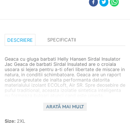
SPECIFICATII
DESCRIERE
Geaca cu gluga barbati Helly Hansen Sirdal Insulator
Jac Geaca de barbati Sirdal Insulated are o croiala
usoara si lejera pentru a-ti oferi libertate de miscare in
natura, in conditii schimbatoare. Geaca are un raport
caldura-greutate de inalta performanta datorita
materialului izolant ECOLoft, Air SR. Spre deosebire de
puful traditional, aceasta izolatie sintetica inteligenta
nu formeaza bulgari atunci cand este umeda.
Materialul exterior rezistent la rupere este conceput
pentru durabilitate.
ARATĂ MAI MULT
Detalii
Size
:
2XL
Material principal: