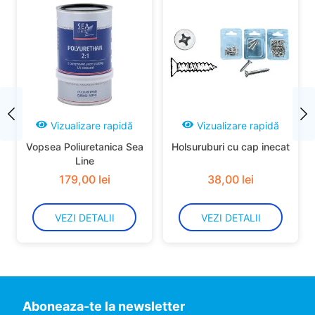
pentru utilizare la drumetie)
Impermeabilitate:
nivel 2 6 (tratament DWR -
materialul nu are o membrana, deci nu este
complet impermeabil, insa este tratat cu DWR
pentru a respinge apa)
Izolatie:
nivel 4 6
Greutate:
nivel 5 6 (mai usor)
Durabilitate:
nivel 4 6 (durabil - materialul are o
buna rezistenta la uzura fizica si spalare)
Vizualizare rapidă
Vizualizare rapidă
Utilizat pentru
Vopsea Poliuretanica Sea
Holsuruburi cu cap inecat
Camping
Line
Drumetie
179
,
00
lei
38
,
00
lei
VEZI DETALII
VEZI DETALII
Aboneaza-te la newsletter