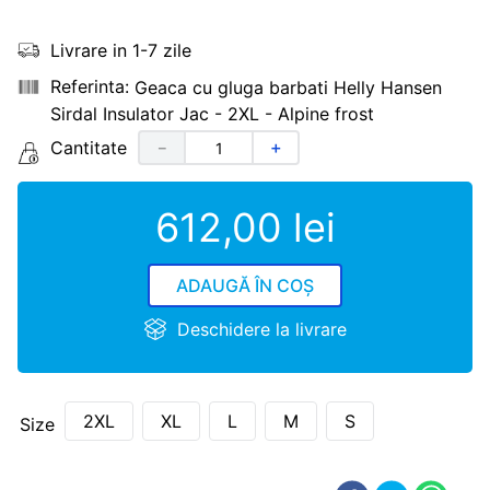
Livrare in 1-7 zile
Geaca cu gluga barbati Helly Hansen
Sirdal Insulator Jac - 2XL - Alpine frost
Cantitate
－
＋
612
,
00
lei
ADAUGĂ ÎN COȘ
Deschidere la livrare
2XL
XL
L
M
S
Size