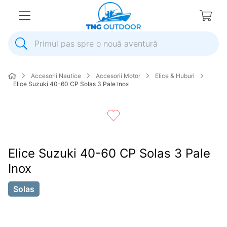
Primul pas spre o nouă aventură
1
.
inox
Accesorii Nautice
Accesorii Motor
Elice & Huburi
2
.
elice
Elice Suzuki 40-60 CP Solas 3 Pale Inox
3
.
colac salvare
4
.
pompa
5
.
plumb
Elice Suzuki 40-60 CP Solas 3 Pale
6
.
ancora
Inox
7
.
pompa apa
8
Solas
.
biminitop
9
.
extensie
10
.
roata peridoc