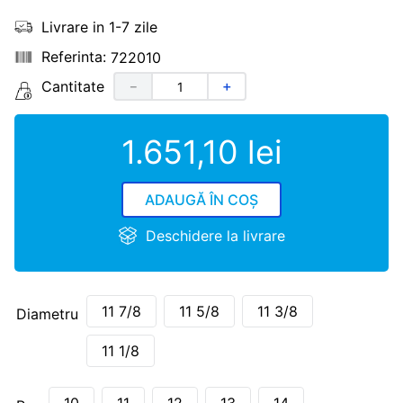
Livrare in 1-7 zile
722010
Cantitate
－
＋
1
.
651
,
10
lei
ADAUGĂ ÎN COȘ
Deschidere la livrare
11 7/8
11 5/8
11 3/8
Diametru
11 1/8