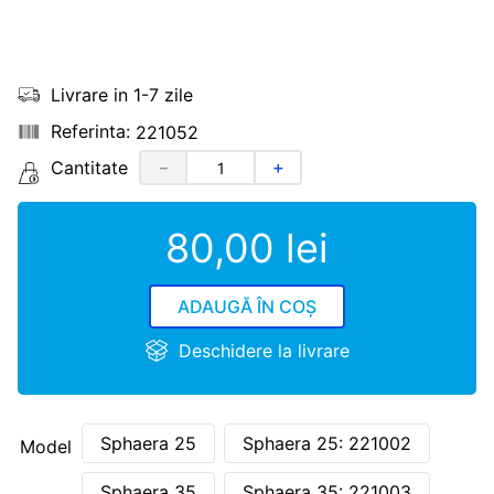
Livrare in 1-7 zile
221052
Cantitate
－
＋
80
,
00
lei
ADAUGĂ ÎN COȘ
Deschidere la livrare
Sphaera 25
Sphaera 25: 221002
Model
Sphaera 35
Sphaera 35: 221003