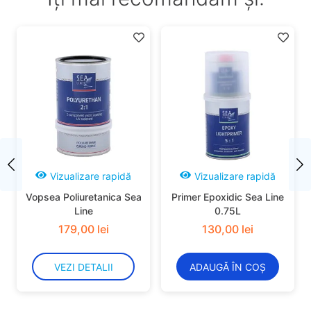
Vizualizare rapidă
Vizualizare rapidă
Vopsea Poliuretanica Sea
Primer Epoxidic Sea Line
Line
0.75L
179
,
00
lei
130
,
00
lei
VEZI DETALII
ADAUGĂ ÎN COȘ