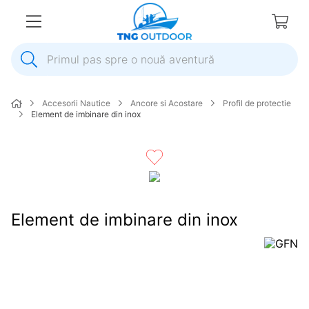
Primul pas spre o nouă aventură
1
.
inox
Accesorii Nautice
Ancore si Acostare
Profil de protectie
2
.
colac salvare
Element de imbinare din inox
3
.
plumb
4
.
pompa
5
.
pompa apa
6
.
ulei
Element de imbinare din inox
7
.
biminitop
8
.
ancora
9
.
mulineta
10
.
sonda combustibil