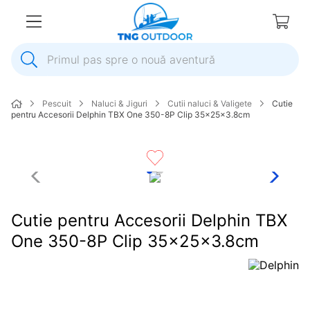
Primul pas spre o nouă aventură
1
.
inox
Pescuit
Naluci & Jiguri
Cutii naluci & Valigete
Cutie
2
.
elice
pentru Accesorii Delphin TBX One 350-8P Clip 35x25x3.8cm
3
.
colac salvare
4
.
pompa
5
.
plumb
6
.
ancora
Cutie pentru Accesorii Delphin TBX
7
.
pompa apa
One 350-8P Clip 35x25x3.8cm
8
.
mulineta
9
.
biminitop
10
.
extensie