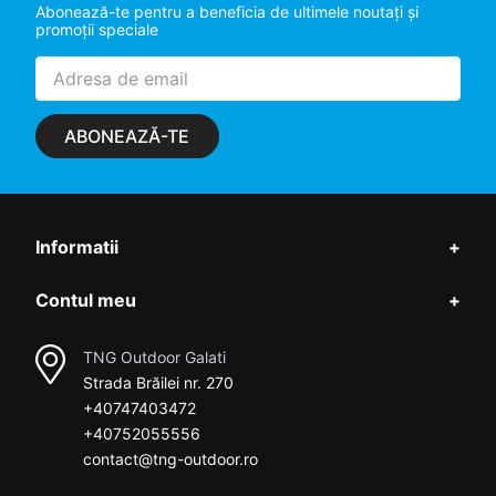
Abonează-te pentru a beneficia de ultimele noutaţi şi
promoţii speciale
ABONEAZĂ-TE
Informatii
+
Contul meu
+
TNG Outdoor Galati
Strada Brăilei nr. 270
+40747403472
+40752055556
contact@tng-outdoor.ro