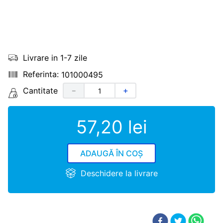
Livrare in 1-7 zile
101000495
Cantitate
－
＋
57
,
20
lei
ADAUGĂ ÎN COȘ
Deschidere la livrare