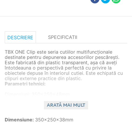
SPECIFICATII
DESCRIERE
TBX ONE Clip este seria cutiilor multifuncţionale
destinate pentru depunerea accesoriilor pescăreşti.
Este fabricată din plastic transparent, aşa că aveţi
întotdeauna o perspectivă perfectă cu privire la
obiectele depuse în interiorul cutiei. Este echipată cu
clipuri externe practice din plastic.
Parametri tehnici:
Dimensiuni: 350x250x48mm
Numărul compartimentelor fixe: 5
Dimensiunile compartimentului: 1x(8,5x21,5x4,2cm),
ARATĂ MAI MULT
4x(22,5x6x4,2cm)
Numărul compartimentelor introductibile: 5
Dimensiune
:
350x250x38mm