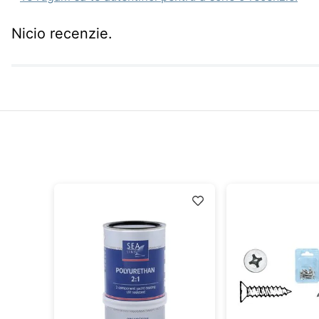
Nicio recenzie.
idă