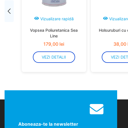
Vizualizare rapidă
Vizualizar
Vopsea Poliuretanica Sea
Holsuruburi cu 
Line
179
,
00
lei
38
,
00
VEZI DETALII
VEZI DET
Aboneaza-te la newsletter