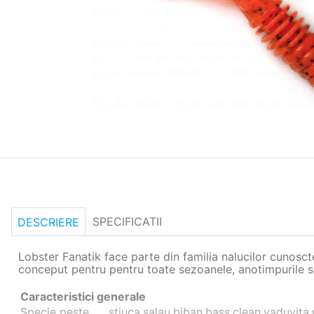
SPECIFICATII
DESCRIERE
Lobster Fanatik face parte din familia nalucilor cunosct
conceput pentru pentru toate sezoanele, anotimpurile si 
Caracteristici generale
Specie peste
stiuca,salau,biban,bass,clean,vaduvita,p