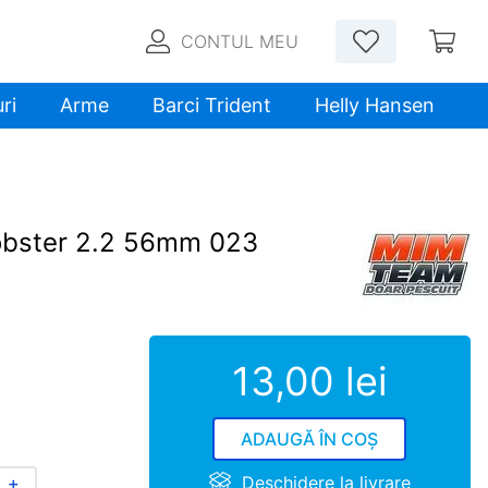
CONTUL MEU
ri
Arme
Barci Trident
Helly Hansen
Lobster 2.2 56mm 023
13
,
00
lei
ADAUGĂ ÎN COȘ
Deschidere la livrare
＋