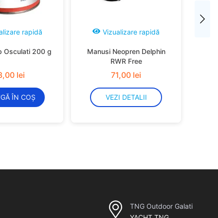
alizare rapidă
Vizualizare rapidă
b Osculati 200 g
Manusi Neopren Delphin
RWR Free
3
,
00
lei
71
,
00
lei
GĂ ÎN COȘ
VEZI DETALII
TNG Outdoor Galati
YACHT TNG