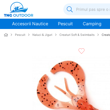
Primul pas spre o nouă a
1
.
inox
Accesorii Nautice
Pescuit
Camping
2
.
colac salvare
Pescuit
Naluci & Jiguri
Creaturi Soft & Swimbaits
Creat
3
.
plumb
4
.
pompa
5
.
pompa apa
6
.
ulei
7
.
biminitop
8
.
ancora
9
.
mulineta
10
.
sonda combustibil