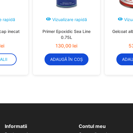
e rapidă
Vizualizare rapidă
Vizu
cap inecat
Primer Epoxidic Sea Line
Gelcoat al
0.75L
lei
130
,
00
lei
5
ALII
ADAUGĂ ÎN COȘ
ADAU
Informatii
Contul meu