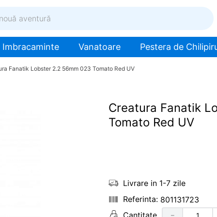
ventură
Imbracaminte
Vanatoare
Pestera de Chilipiru
ura Fanatik Lobster 2.2 56mm 023 Tomato Red UV
Creatura Fanatik 
Tomato Red UV
Livrare in 1-7 zile
801131723
Cantitate
－