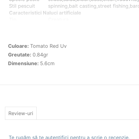
Stil pescuit
spinning,bait casting,street fishing,ba
Caracteristici Naluci artificiale
Tip
Creatura
Dimensiune(cm)
5.6cm
Culoare
023 Tomato Red UV
Greutate(gr)
0.84gr
Culoare
:
Tomato Red Uv
Nr. Buc. Pachet
8
Greutate
:
0.84gr
Dimensiune
:
5.6cm
Review-uri
Te rugăm să te autentifici pentru a scrie o recenzie.