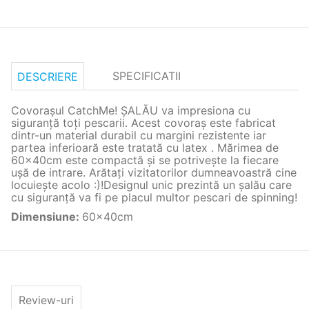
SPECIFICATII
DESCRIERE
Covorașul CatchMe! ȘALĂU va impresiona cu
siguranță toți pescarii. Acest covoraș este fabricat
dintr-un material durabil cu margini rezistente iar
partea inferioară este tratată cu latex . Mărimea de
60x40cm este compactă și se potrivește la fiecare
ușă de intrare. Arătați vizitatorilor dumneavoastră cine
locuiește acolo :)!Designul unic prezintă un șalău care
cu siguranță va fi pe placul multor pescari de spinning!
Dimensiune
:
60x40cm
Review-uri