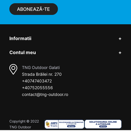
ABONEAZĂ-TE
Informatii
+
Contul meu
+
TNG Outdoor Galati
Strada Brăilei nr. 270
+40747403472
+40752055556
contact@tng-outdoor.ro
Copyright © 2022
TNG Outdoor