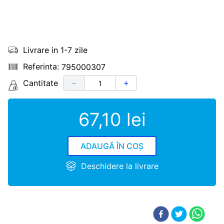
Livrare in 1-7 zile
795000307
Cantitate
－
＋
67
,
10
lei
ADAUGĂ ÎN COȘ
Deschidere la livrare