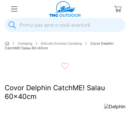
Primul pas spre o nouă aventură
1
.
inox
Camping
Articole Diverse Camping
Covor Delphin
2
.
elice
CatchME! Salau 60x40cm
3
.
colac salvare
4
.
pompa
5
.
plumb
Covor Delphin CatchME! Salau
6
.
ancora
60x40cm
7
.
pompa apa
8
.
biminitop
9
.
mulineta
10
.
extensie