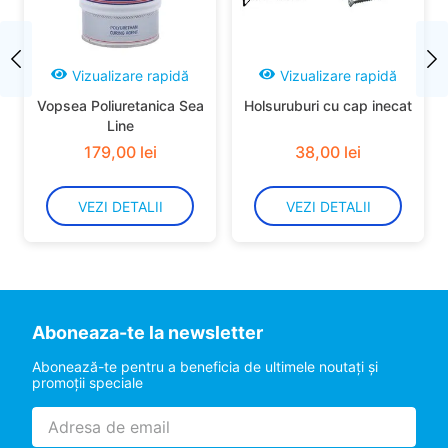
Vizualizare rapidă
Vizualizare rapidă
Vopsea Poliuretanica Sea
Holsuruburi cu cap inecat
Line
179
,
00
lei
38
,
00
lei
VEZI DETALII
VEZI DETALII
Aboneaza-te la newsletter
Abonează-te pentru a beneficia de ultimele noutaţi şi
promoţii speciale