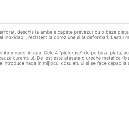
orat, deschis la ambele capete prevazut cu o baza plata l
l inoxidabil, rezistent la coroziune si la deformari. Lestul m
cienta a nadei in apa. Cele 4 "picioruse" de pe baza plata, au 
cauza curentului. De lest este atasata o ureche metalica fi
se introduce nada in mijlocul cosuletului si se face capac l