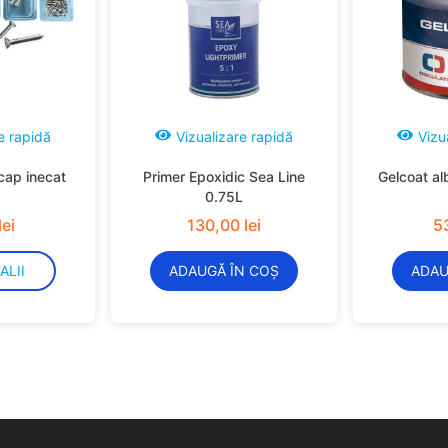
e rapidă
Vizualizare rapidă
Vizu
cap inecat
Primer Epoxidic Sea Line
Gelcoat al
0.75L
lei
130
,
00
lei
5
ALII
ADAUGĂ ÎN COȘ
ADAU