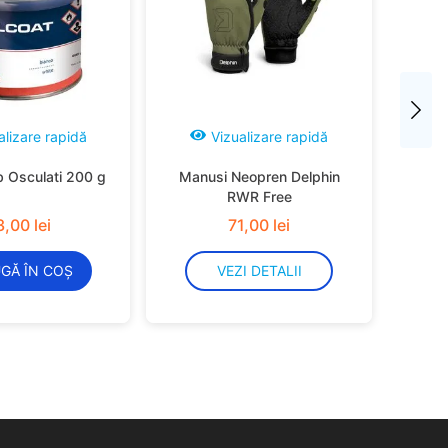
alizare rapidă
Vizualizare rapidă
b Osculati 200 g
Manusi Neopren Delphin
RWR Free
3
,
00
lei
71
,
00
lei
GĂ ÎN COȘ
VEZI DETALII