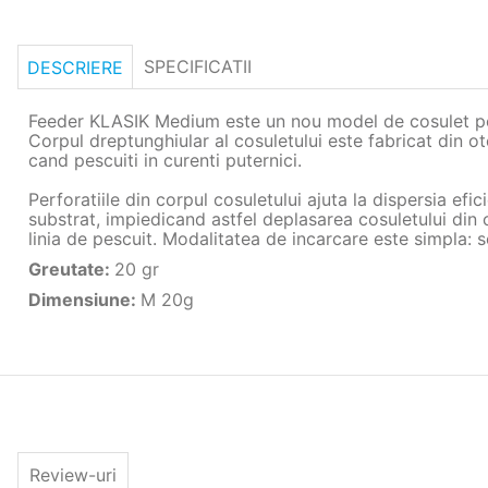
SPECIFICATII
DESCRIERE
Feeder KLASIK Medium este un nou model de cosulet perf
Corpul dreptunghiular al cosuletului este fabricat din ote
cand pescuiti in curenti puternici.
Perforatiile din corpul cosuletului ajuta la dispersia efi
substrat, impiedicand astfel deplasarea cosuletului din 
linia de pescuit. Modalitatea de incarcare este simpla: 
Greutate
:
20 gr
Dimensiune
:
M 20g
Review-uri