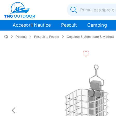
Primul pas spre o nouă a
1
.
inox
Accesorii Nautice
Pescuit
Camping
2
.
elice
Pescuit
Pescuit la Feeder
Coșulete & Momitoare & Method
3
.
colac salvare
4
.
pompa
5
.
plumb
6
.
ancora
7
.
pompa apa
8
.
biminitop
9
.
mulineta
10
.
extensie