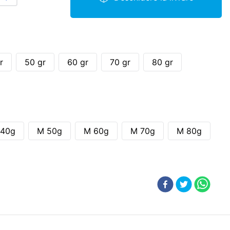
r
50 gr
60 gr
70 gr
80 gr
 40g
M 50g
M 60g
M 70g
M 80g