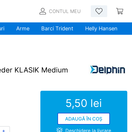
CONTUL MEU
ri
Arme
Barci Trident
Helly Hansen
eeder KLASIK Medium
5
,
50
lei
ADAUGĂ ÎN COȘ
Deschidere la livrare
＋