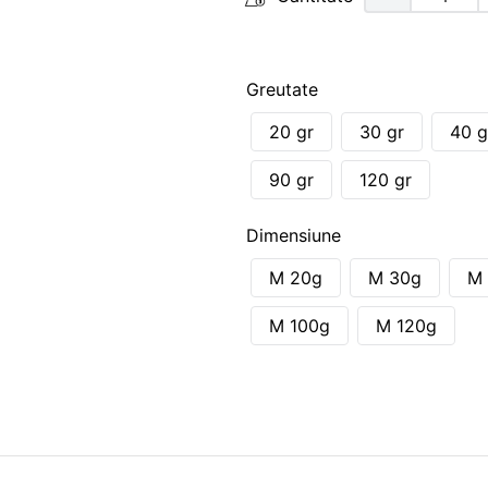
Greutate
20 gr
30 gr
40 g
90 gr
120 gr
Dimensiune
M 20g
M 30g
M
M 100g
M 120g