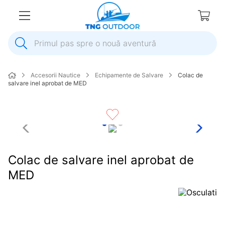
Primul pas spre o nouă aventură
1
.
inox
Accesorii Nautice
Echipamente de Salvare
Colac de
2
.
colac salvare
salvare inel aprobat de MED
3
.
plumb
4
.
pompa
5
.
pompa apa
6
.
ulei
Colac de salvare inel aprobat de
7
.
biminitop
MED
8
.
ancora
9
.
mulineta
10
.
sonda combustibil