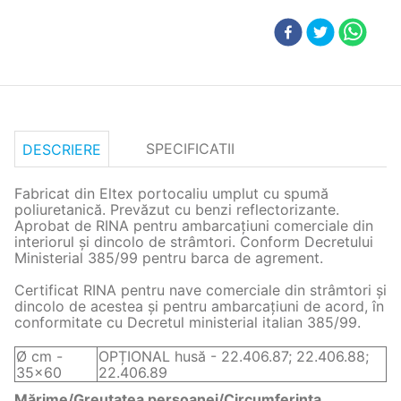
SPECIFICATII
DESCRIERE
Fabricat din Eltex portocaliu umplut cu spumă
poliuretanică. Prevăzut cu benzi reflectorizante.
Aprobat de RINA pentru ambarcațiuni comerciale din
interiorul și dincolo de strâmtori. Conform Decretului
Ministerial 385/99 pentru barca de agrement.
Certificat RINA pentru nave comerciale din strâmtori și
dincolo de acestea și pentru ambarcațiuni de acord, în
conformitate cu Decretul ministerial italian 385/99.
Ø cm -
OPȚIONAL husă - 22.406.87; 22.406.88;
35x60
22.406.89
Mărime/Greutatea persoanei/Circumferinţa