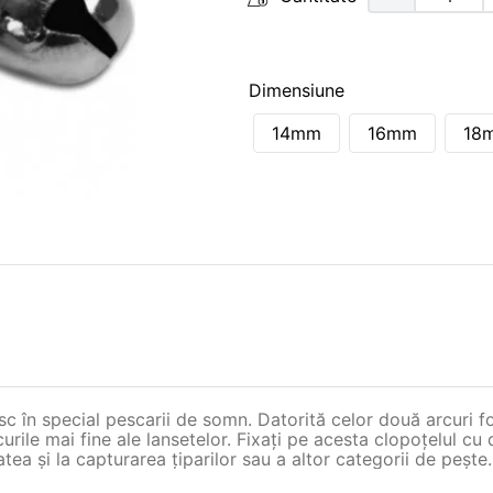
Dimensiune
14mm
16mm
18
esc în special pescarii de somn. Datorită celor două arcuri f
rile mai fine ale lansetelor. Fixaţi pe acesta clopoţelul cu 
atea şi la capturarea ţiparilor sau a altor categorii de peşte.