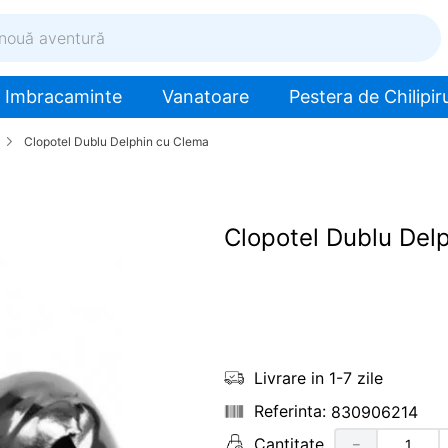
ventură
Imbracaminte
Vanatoare
Pestera de Chilipiru
Clopotel Dublu Delphin cu Clema
Clopotel Dublu Del
Livrare in 1-7 zile
830906214
Cantitate
－