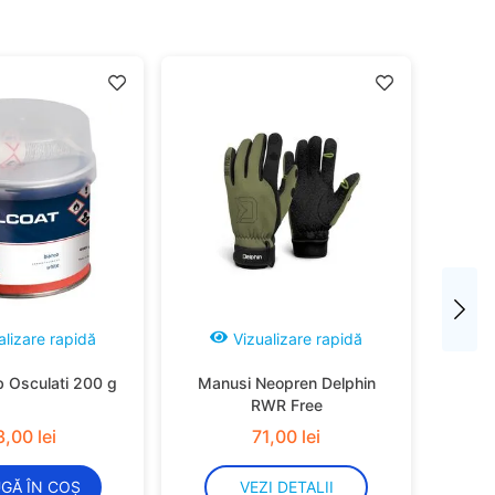
alizare rapidă
Vizualizare rapidă
b Osculati 200 g
Manusi Neopren Delphin
RWR Free
3
,
00
lei
71
,
00
lei
GĂ ÎN COȘ
VEZI DETALII