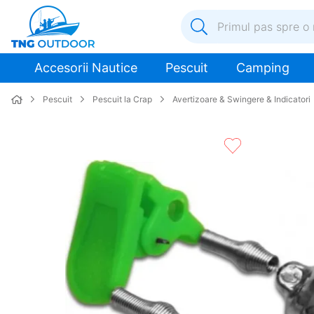
Primul pas spre o nouă a
1
.
inox
Accesorii Nautice
Pescuit
Camping
2
.
elice
Pescuit
Pescuit la Crap
Avertizoare & Swingere & Indicatori
3
.
colac salvare
4
.
pompa
5
.
plumb
6
.
pompa apa
7
.
biminitop
8
.
mulineta
9
.
ancora
10
.
extensie