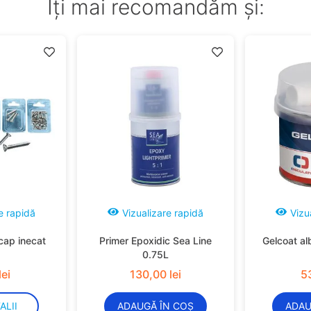
Îți mai recomandăm și:
e rapidă
Vizualizare rapidă
Vizu
cap inecat
Primer Epoxidic Sea Line
Gelcoat al
0.75L
lei
130
,
00
lei
5
ALII
ADAUGĂ ÎN COȘ
ADAU