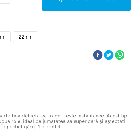
mm
22mm
oarte fina detectarea tragerii este instantanee. Acest tip
două role, ideal pe jumătatea sa superioară şi aşteptaţi
 În pachet găsiţi 1 clopoţel.