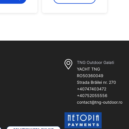
TNG Outdoor Galati
YACHT TNG
RO50360049
Strada Brăilei nr. 270
+40747403472
+40752055556
contact@tng-outdoor.ro