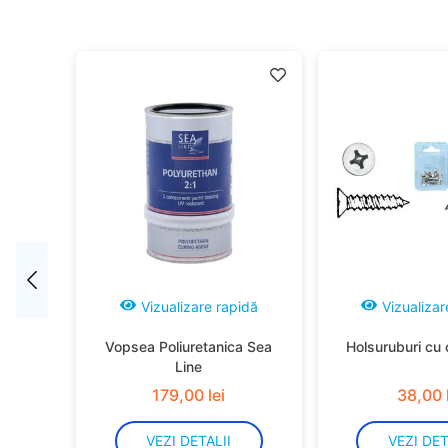
idă
Vizualizare rapidă
Vizualizar
Vopsea Poliuretanica Sea
Holsuruburi cu 
Line
179
,
00
lei
38
,
00
VEZI DETALII
VEZI DET