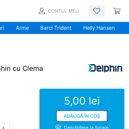
CONTUL MEU
ri
Arme
Barci Trident
Helly Hansen
phin cu Clema
5
,
00
lei
ADAUGĂ ÎN COȘ
Deschidere la livrare
＋