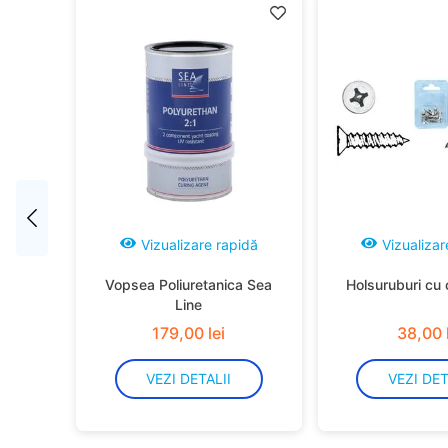
idă
Vizualizare rapidă
Vizualizar
Vopsea Poliuretanica Sea
Holsuruburi cu 
Line
179
,
00
lei
38
,
00
VEZI DETALII
VEZI DET