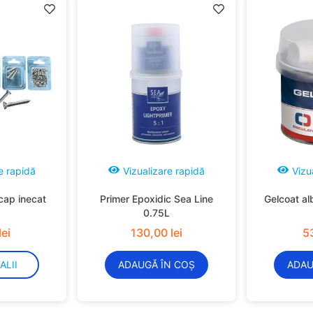
e rapidă
Vizualizare rapidă
Vizu
cap inecat
Primer Epoxidic Sea Line
Gelcoat al
0.75L
lei
130
,
00
lei
5
ALII
ADAUGĂ ÎN COȘ
ADAU