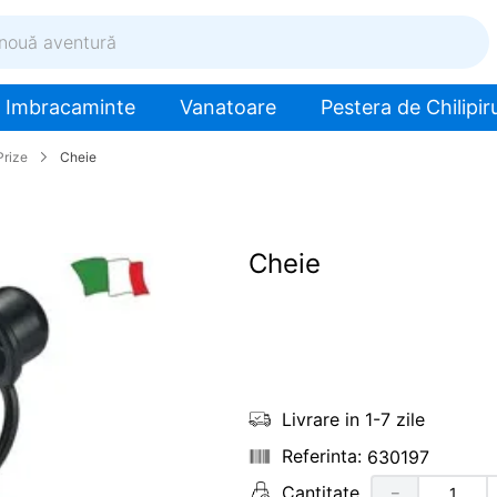
ventură
Imbracaminte
Vanatoare
Pestera de Chilipiru
Prize
Cheie
Cheie
Livrare in 1-7 zile
630197
Cantitate
－