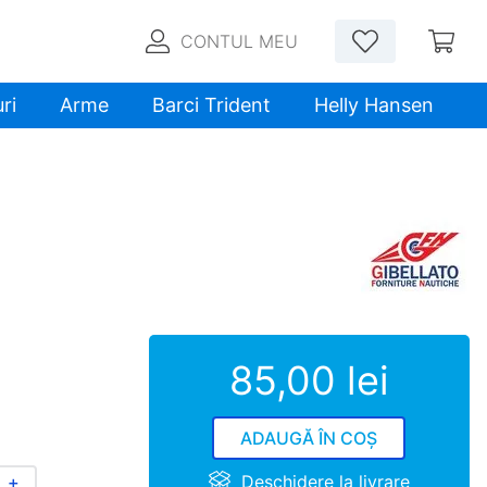
CONTUL MEU
ri
Arme
Barci Trident
Helly Hansen
85
,
00
lei
ADAUGĂ ÎN COȘ
Deschidere la livrare
＋