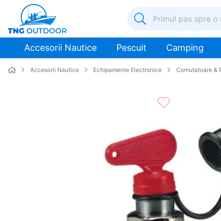
Primul pas spre o nouă a
1
.
inox
Accesorii Nautice
Pescuit
Camping
2
.
colac salvare
Accesorii Nautice
Echipamente Electronice
Comutatoare & 
3
.
plumb
4
.
pompa
5
.
pompa apa
6
.
ulei
7
.
biminitop
8
.
ancora
9
.
mulineta
10
.
sonda combustibil