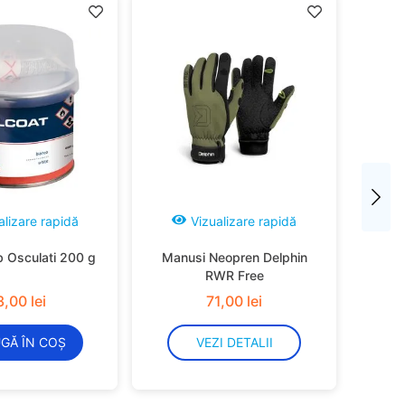
alizare rapidă
Vizualizare rapidă
b Osculati 200 g
Manusi Neopren Delphin
RWR Free
3
,
00
lei
71
,
00
lei
GĂ ÎN COȘ
VEZI DETALII