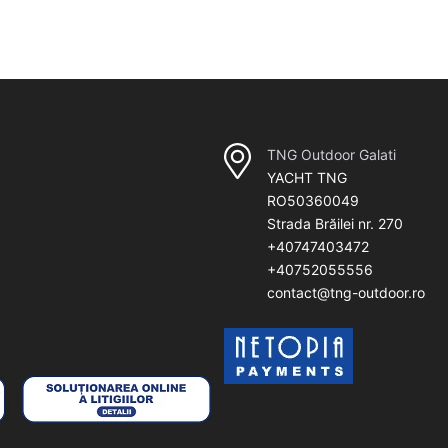
TNG Outdoor Galati
YACHT TNG
RO50360049
Strada Brăilei nr. 270
+40747403472
+40752055556
contact@tng-outdoor.ro