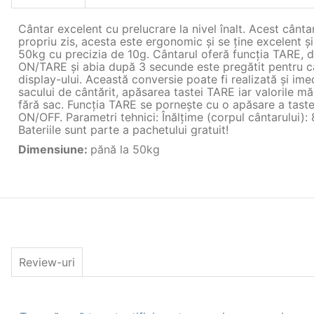
Cântar excelent cu prelucrare la nivel înalt. Acest cânt
propriu zis, acesta este ergonomic şi se ţine excelent şi 
50kg cu precizia de 10g. Cântarul oferă funcţia TARE, dis
ON/TARE şi abia după 3 secunde este pregătit pentru cân
display-ului. Această conversie poate fi realizată şi ime
sacului de cântărit, apăsarea tastei TARE iar valorile m
fără sac. Funcţia TARE se porneşte cu o apăsare a tastei
ON/OFF. Parametri tehnici: Înălţime (corpul cântarului)
Bateriile sunt parte a pachetului gratuit!
Dimensiune
:
pănă la 50kg
Review-uri