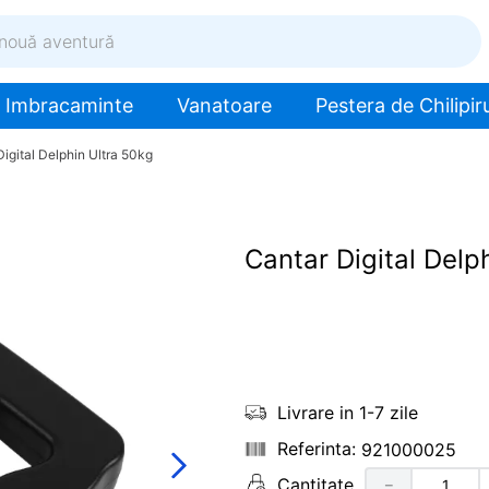
ventură
Imbracaminte
Vanatoare
Pestera de Chilipiru
igital Delphin Ultra 50kg
Cantar Digital Delp
Livrare in 1-7 zile
921000025
Cantitate
－