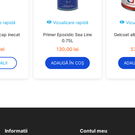
e rapidă
Vizualizare rapidă
Vizu
cap inecat
Primer Epoxidic Sea Line
Gelcoat al
0.75L
lei
130
,
00
lei
5
ALII
ADAUGĂ ÎN COȘ
ADAU
Informatii
Contul meu