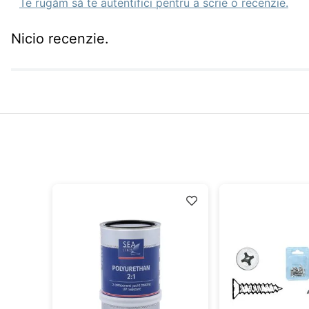
Te rugăm să te autentifici pentru a scrie o recenzie.
Nicio recenzie.
idă