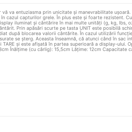
ar vă va entuziasma prin unicitate şi manevrabilitate uşoară
în cazul capturilor grele. În plus este şi foarte rezistent. 
play iluminat şi cântărire în mai multe unităţi (g, kg, lbs, o
tărit. Prin apăsări scurte pe tasta UNIT este posibilă schi
diat după blocarea valorii cântărite. În cazul utilizării func
ăsurate se şterg. Aceasta înseamnă, că atunci când în sac in
 TARE şi este afişată în partea superioară a display-ului. O
: 8cm Înălţime (cu cârlig): 15,5cm Lăţime: 12cm Capacitate