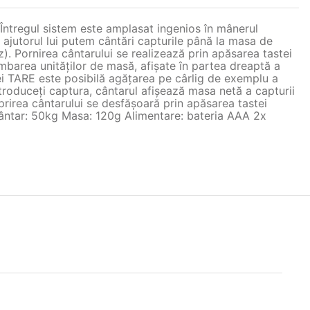
. Întregul sistem este amplasat ingenios în mânerul
Cu ajutorul lui putem cântări capturile până la masa de
z). Pornirea cântarului se realizează prin apăsarea tastei
mbarea unităţilor de masă, afişate în partea dreaptă a
ţiei TARE este posibilă agăţarea pe cârlig de exemplu a
troduceţi captura, cântarul afişează masa netă a capturii
prirea cântarului se desfăşoară prin apăsarea tastei
 cântar: 50kg Masa: 120g Alimentare: bateria AAA 2x