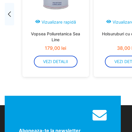
Vizualizare rapidă
Vizualizar
Vopsea Poliuretanica Sea
Holsuruburi cu 
Line
179
,
00
lei
38
,
00
VEZI DETALII
VEZI DET
Aboneaza-te la newsletter