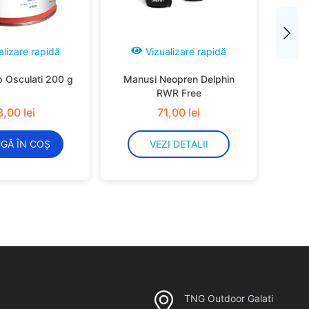
alizare rapidă
Vizualizare rapidă
b Osculati 200 g
Manusi Neopren Delphin
RWR Free
3
,
00
lei
71
,
00
lei
GĂ ÎN COȘ
VEZI DETALII
TNG Outdoor Galati