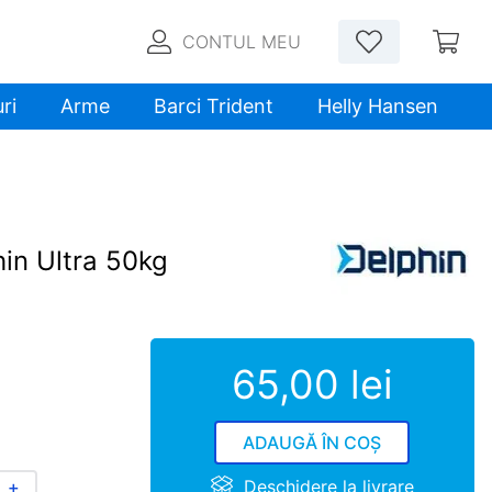
CONTUL MEU
ri
Arme
Barci Trident
Helly Hansen
hin Ultra 50kg
65
,
00
lei
ADAUGĂ ÎN COȘ
Deschidere la livrare
＋