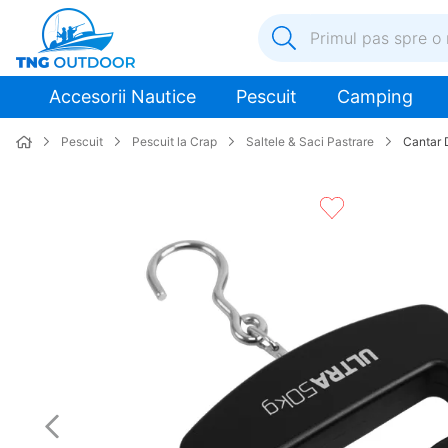
Primul pas spre o nouă a
1
.
inox
Accesorii Nautice
Pescuit
Camping
2
.
colac salvare
Pescuit
Pescuit la Crap
Saltele & Saci Pastrare
Cantar D
3
.
elice
4
.
pompa
5
.
plumb
6
.
dop
7
.
pompa apa
8
.
mulineta
9
.
biminitop
10
.
ancora