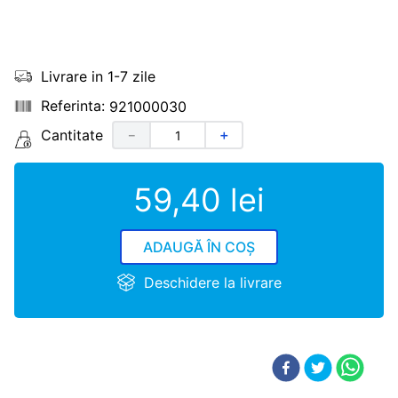
Livrare in 1-7 zile
921000030
Cantitate
－
＋
59
,
40
lei
ADAUGĂ ÎN COȘ
Deschidere la livrare