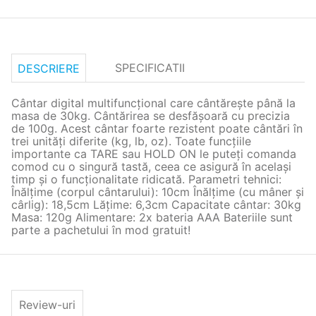
SPECIFICATII
DESCRIERE
Cântar digital multifuncţional care cântăreşte până la
masa de 30kg. Cântărirea se desfăşoară cu precizia
de 100g. Acest cântar foarte rezistent poate cântări în
trei unităţi diferite (kg, lb, oz). Toate funcţiile
importante ca TARE sau HOLD ON le puteţi comanda
comod cu o singură tastă, ceea ce asigură în acelaşi
timp şi o funcţionalitate ridicată. Parametri tehnici:
Înălţime (corpul cântarului): 10cm Înălţime (cu mâner şi
cârlig): 18,5cm Lăţime: 6,3cm Capacitate cântar: 30kg
Masa: 120g Alimentare: 2x bateria AAA Bateriile sunt
parte a pachetului în mod gratuit!
Review-uri