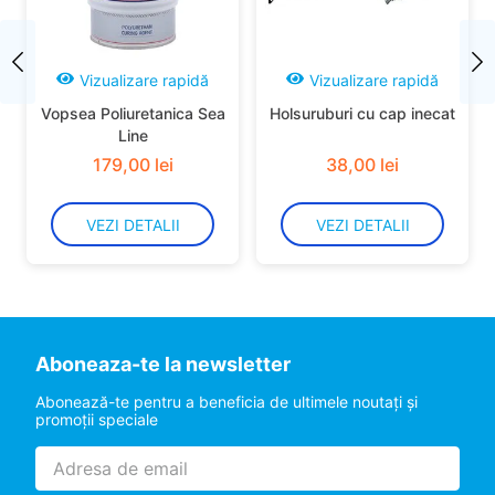
Vizualizare rapidă
Vizualizare rapidă
Vopsea Poliuretanica Sea
Holsuruburi cu cap inecat
Line
179
,
00
lei
38
,
00
lei
VEZI DETALII
VEZI DETALII
Aboneaza-te la newsletter
Abonează-te pentru a beneficia de ultimele noutaţi şi
promoţii speciale