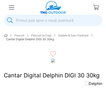
Primul pas spre o nouă aventură
1
.
inox
Pescuit
Pescuit la Crap
Saltele & Saci Pastrare
2
.
elice
Cantar Digital Delphin DIGI 30 30kg
3
.
colac salvare
4
.
pompa
5
.
plumb
6
.
pompa apa
Cantar Digital Delphin DIGI 30 30kg
7
.
biminitop
8
.
mulineta
9
.
ancora
10
.
extensie