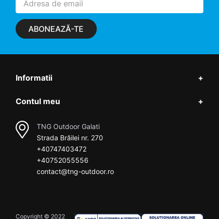
ABONEAZĂ-TE
Informatii
+
Contul meu
+
TNG Outdoor Galati
Strada Brăilei nr. 270
+40747403472
+40752055556
contact@tng-outdoor.ro
Copyright © 2022