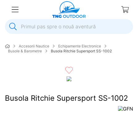
Primul pas spre o nouă aventură
1
.
inox
Accesorii Nautice
Echipamente Electronice
2
.
elice
Busole & Barometre
Busola Ritchie Supersport SS-1002
3
.
colac salvare
4
.
pompa
5
.
plumb
6
.
ancora
Busola Ritchie Supersport SS-1002
7
.
pompa apa
8
.
mulineta
9
.
biminitop
10
.
extensie