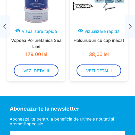
Vizualizare rapidă
Vizualizare rapidă
Vopsea Poliuretanica Sea
Holsuruburi cu cap inecat
Line
179
,
00
lei
38
,
00
lei
VEZI DETALII
VEZI DETALII
Aboneaza-te la newsletter
Abonează-te pentru a beneficia de ultimele noutaţi şi
promoţii speciale