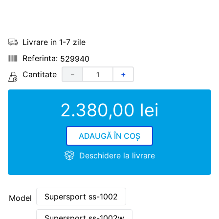
Livrare in 1-7 zile
529940
Cantitate
－
＋
2
.
380
,
00
lei
ADAUGĂ ÎN COȘ
Deschidere la livrare
Supersport ss-1002
Model
Supersport ss-1002w