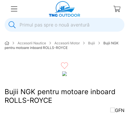
Primul pas spre o nouă aventură
1
.
inox
Accesorii Nautice
Accesorii Motor
Bujii
Bujii NGK
2
.
elice
pentru motoare inboard ROLLS-ROYCE
3
.
colac salvare
4
.
pompa
5
.
plumb
6
.
pompa apa
Bujii NGK pentru motoare inboard
7
.
biminitop
ROLLS-ROYCE
8
.
mulineta
9
.
ancora
10
.
extensie