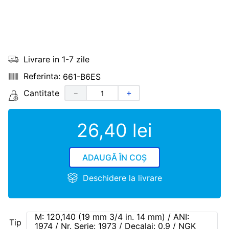
Livrare in 1-7 zile
661-B6ES
Cantitate
－
＋
26
,
40
lei
ADAUGĂ ÎN COȘ
Deschidere la livrare
M: 120,140 (19 mm 3/4 in. 14 mm) / ANI:
Tip
1974 / Nr. Serie: 1973 / Decalaj: 0.9 / NGK