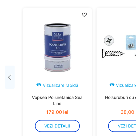
idă
Vizualizare rapidă
Vizualizar
Vopsea Poliuretanica Sea
Holsuruburi cu 
Line
179
,
00
lei
38
,
00
VEZI DETALII
VEZI DET