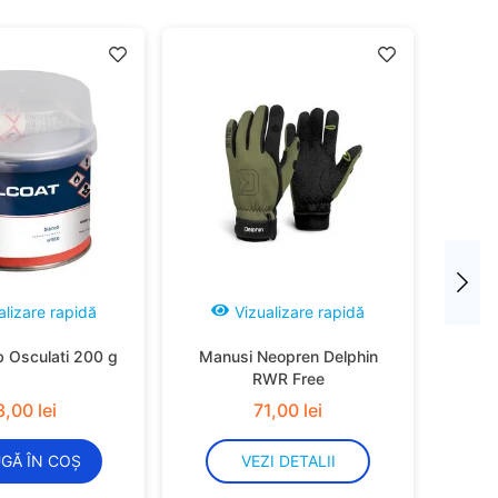
alizare rapidă
Vizualizare rapidă
b Osculati 200 g
Manusi Neopren Delphin
RWR Free
3
,
00
lei
71
,
00
lei
GĂ ÎN COȘ
VEZI DETALII