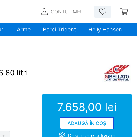
CONTUL MEU
ri
Arme
Barci Trident
Helly Hansen
 80 litri
7
.
658
,
00
lei
ADAUGĂ ÎN COȘ
Deschidere la livrare
＋