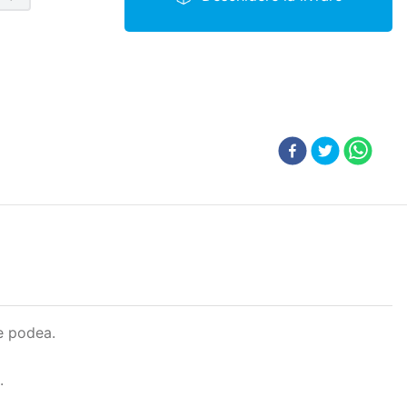
e podea.
.