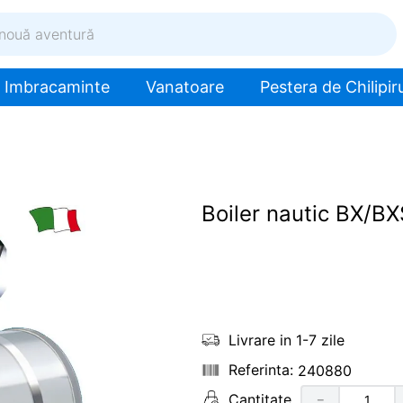
ventură
Imbracaminte
Vanatoare
Pestera de Chilipiru
Boiler nautic BX/BXS
Livrare in 1-7 zile
240880
Cantitate
－