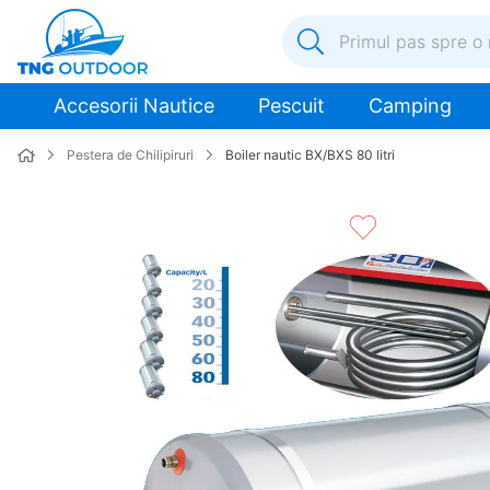
Primul pas spre o nouă a
1
.
inox
Accesorii Nautice
Pescuit
Camping
2
.
elice
Pestera de Chilipiruri
Boiler nautic BX/BXS 80 litri
3
.
colac salvare
4
.
pompa
5
.
plumb
6
.
pompa apa
7
.
biminitop
8
.
mulineta
9
.
ancora
10
.
extensie