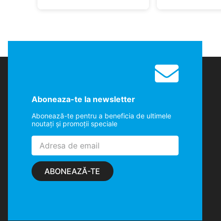
Aboneaza-te la newsletter
Abonează-te pentru a beneficia de ultimele
noutaţi şi promoţii speciale
ABONEAZĂ-TE