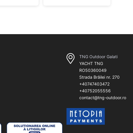
TNG Outdoor Galati
YACHT TNG
RO50360049
Strada Brăilei nr. 270
+40747403472
+40752055556
contact@tng-outdoor.ro