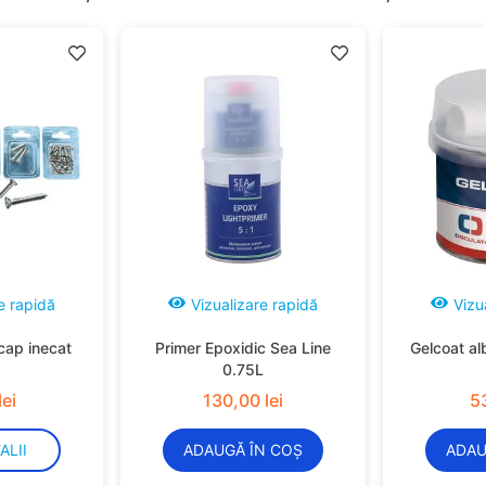
e rapidă
Vizualizare rapidă
Vizu
cap inecat
Primer Epoxidic Sea Line
Gelcoat al
0.75L
lei
130
,
00
lei
5
ALII
ADAUGĂ ÎN COȘ
ADAU