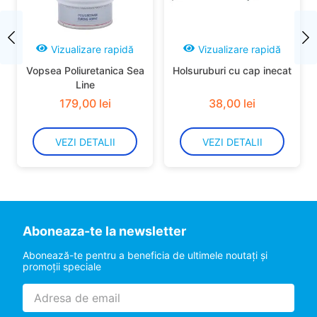
Vizualizare rapidă
Vizualizare rapidă
Vopsea Poliuretanica Sea
Holsuruburi cu cap inecat
Line
179
,
00
lei
38
,
00
lei
VEZI DETALII
VEZI DETALII
Aboneaza-te la newsletter
Abonează-te pentru a beneficia de ultimele noutaţi şi
promoţii speciale