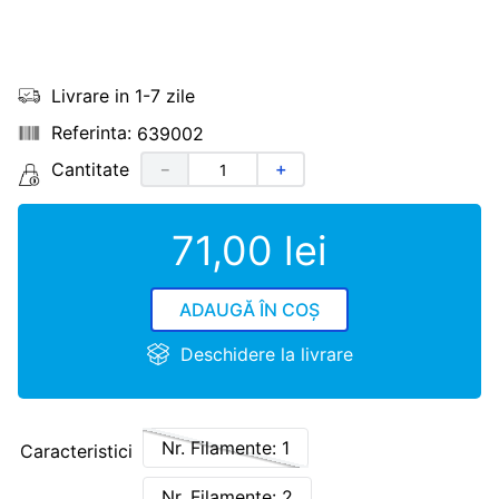
Livrare in 1-7 zile
639002
Cantitate
－
＋
71
,
00
lei
ADAUGĂ ÎN COȘ
Deschidere la livrare
Nr. Filamente: 1
Caracteristici
Nr. Filamente: 2