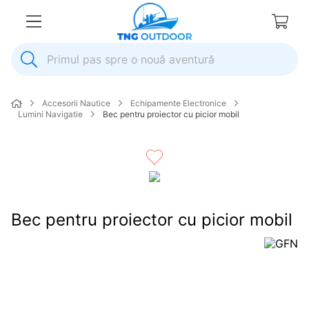
Primul pas spre o nouă aventură
1
.
inox
Accesorii Nautice
Echipamente Electronice
2
.
elice
Lumini Navigatie
Bec pentru proiector cu picior mobil
3
.
colac salvare
4
.
pompa
5
.
plumb
6
.
pompa apa
Bec pentru proiector cu picior mobil
7
.
biminitop
8
.
mulineta
9
.
ancora
10
.
extensie