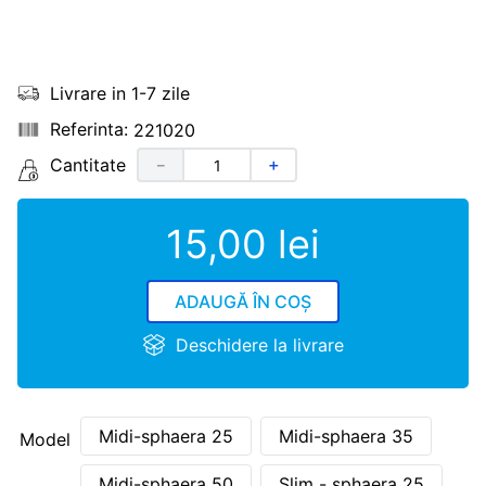
Livrare in 1-7 zile
221020
Cantitate
－
＋
15
,
00
lei
ADAUGĂ ÎN COȘ
Deschidere la livrare
Midi-sphaera 25
Midi-sphaera 35
Model
Midi-sphaera 50
Slim - sphaera 25