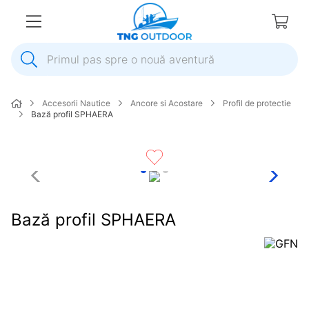
Primul pas spre o nouă aventură
1
.
inox
Accesorii Nautice
Ancore si Acostare
Profil de protectie
2
.
elice
Bază profil SPHAERA
3
.
colac salvare
4
.
pompa
5
.
plumb
6
.
ancora
Bază profil SPHAERA
7
.
pompa apa
8
.
biminitop
9
.
extensie
10
.
roata peridoc