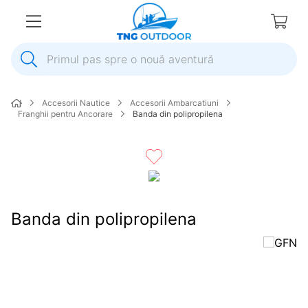
Primul pas spre o nouă aventură
1
.
inox
Accesorii Nautice
Accesorii Ambarcatiuni
2
.
elice
Franghii pentru Ancorare
Banda din polipropilena
3
.
colac salvare
4
.
pompa
5
.
plumb
6
.
ancora
Banda din polipropilena
7
.
pompa apa
8
.
biminitop
9
.
extensie
10
.
roata peridoc