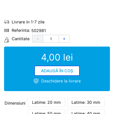
Livrare in 1-7 zile
502981
Cantitate
－
＋
4
,
00
lei
ADAUGĂ ÎN COȘ
Deschidere la livrare
Latime: 20 mm
Latime: 30 mm
Dimensiuni
Latime: 50 mm
Latime: 40 mm