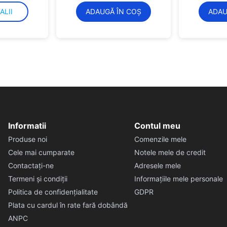
ALII
ADAUGĂ ÎN COȘ
ADAU
Informatii
Contul meu
Produse noi
Comenzile mele
Cele mai cumparate
Notele mele de credit
Contactați-ne
Adresele mele
Termeni și condiții
Informațiile mele personale
Politica de confidențialitate
GDPR
Plata cu cardul în rate fară dobândă
ANPC