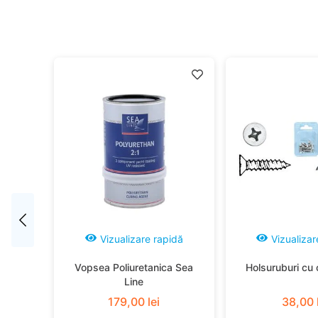
idă
Vizualizare rapidă
Vizualizar
Vopsea Poliuretanica Sea
Holsuruburi cu 
Line
179
,
00
lei
38
,
00