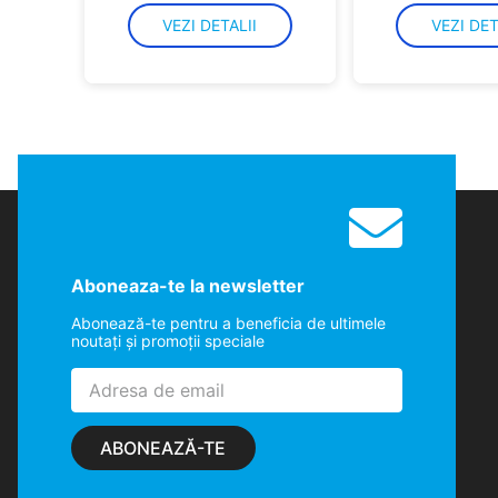
VEZI DETALII
VEZI DET
Aboneaza-te la newsletter
Abonează-te pentru a beneficia de ultimele
noutaţi şi promoţii speciale
ABONEAZĂ-TE