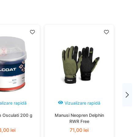
alizare rapidă
Vizualizare rapidă
b Osculati 200 g
Manusi Neopren Delphin
RWR Free
3
,
00
lei
71
,
00
lei