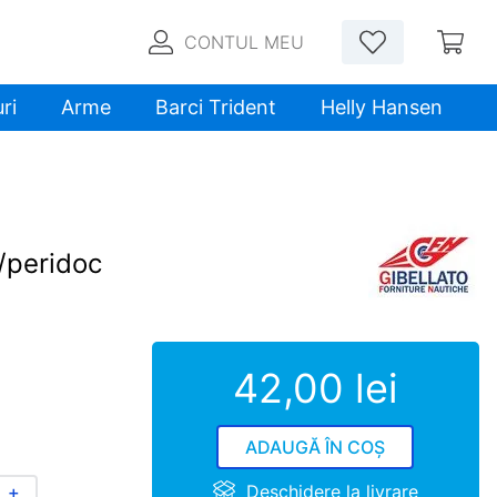
CONTUL MEU
ri
Arme
Barci Trident
Helly Hansen
/peridoc
42
,
00
lei
ADAUGĂ ÎN COȘ
Deschidere la livrare
＋