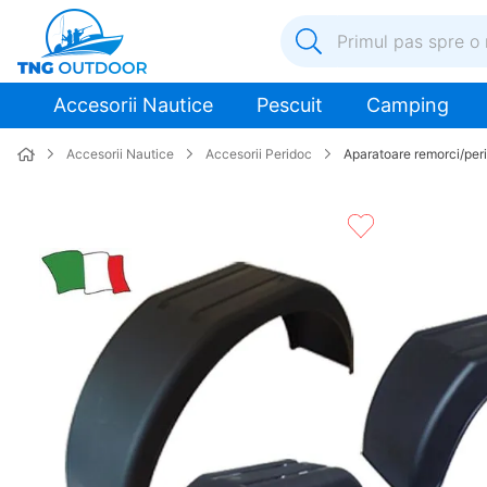
Primul pas spre o nouă a
1
.
inox
Accesorii Nautice
Pescuit
Camping
2
.
colac salvare
Accesorii Nautice
Accesorii Peridoc
Aparatoare remorci/per
3
.
elice
4
.
pompa
5
.
plumb
6
.
dop
7
.
pompa apa
8
.
mulineta
9
.
biminitop
10
.
ancora