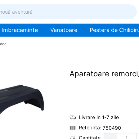
ventură
Imbracaminte
Vanatoare
Pestera de Chilipiru
idoc
Aparatoare remorci
Livrare in 1-7 zile
750490
Cantitate
－