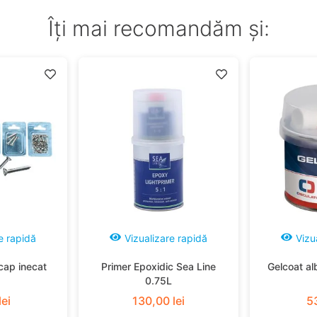
Îți mai recomandăm și:
e rapidă
Vizualizare rapidă
Vizu
cap inecat
Primer Epoxidic Sea Line
Gelcoat al
0.75L
lei
130
,
00
lei
5