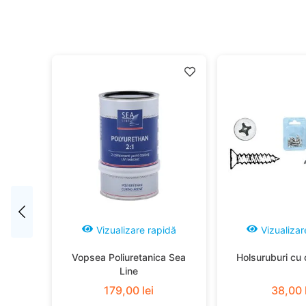
idă
Vizualizare rapidă
Vizualizar
Vopsea Poliuretanica Sea
Holsuruburi cu 
Line
179
,
00
lei
38
,
00