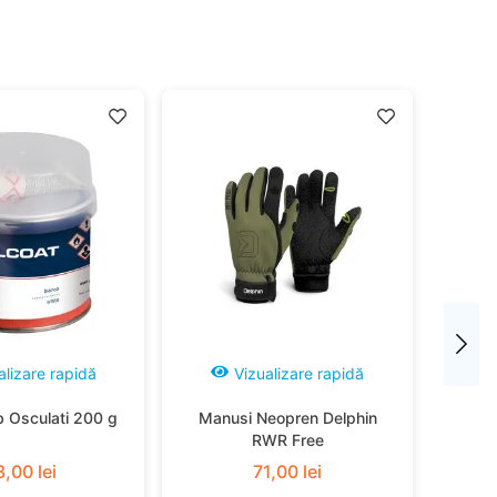
alizare rapidă
Vizualizare rapidă
b Osculati 200 g
Manusi Neopren Delphin
RWR Free
3
,
00
lei
71
,
00
lei