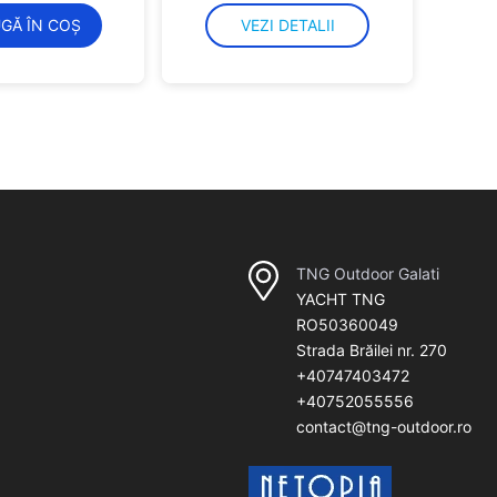
GĂ ÎN COȘ
VEZI DETALII
TNG Outdoor Galati
YACHT TNG
RO50360049
Strada Brăilei nr. 270
+40747403472
+40752055556
contact@tng-outdoor.ro