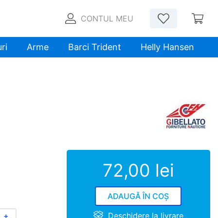
CONTUL MEU
ri
Arme
Barci Trident
Helly Hansen
72
,
00
lei
ADAUGĂ ÎN COȘ
Deschidere la livrare
＋