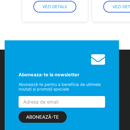
VEZI DETALII
VEZI DET
Aboneaza-te la newsletter
Abonează-te pentru a beneficia de ultimele
noutaţi şi promoţii speciale
ABONEAZĂ-TE