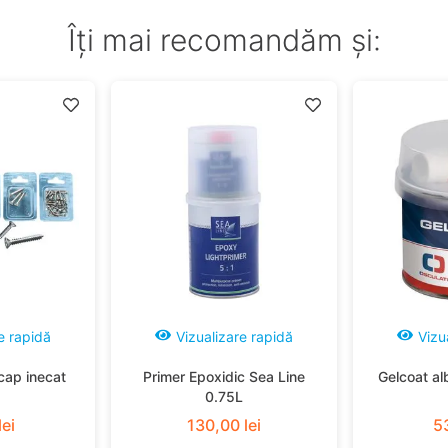
Îți mai recomandăm și:
e rapidă
Vizualizare rapidă
Vizu
cap inecat
Primer Epoxidic Sea Line
Gelcoat al
0.75L
lei
130
,
00
lei
5