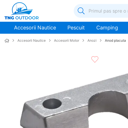
Primul pas spre o nouă a
1
.
inox
Accesorii Nautice
Pescuit
Camping
2
.
elice
Accesorii Nautice
Accesorii Motor
Anozi
Anod placuta
3
.
colac salvare
4
.
pompa
5
.
plumb
6
.
ancora
7
.
pompa apa
8
.
mulineta
9
.
biminitop
10
.
extensie