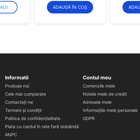
ALII
ADAUGĂ ÎN COȘ
ADAU
Informatii
Contul meu
Produse noi
Comenzile mele
Cele mai cumparate
Notele mele de credit
Contactați-ne
Adresele mele
Termeni și condiții
Informațiile mele personale
Politica de confidențialitate
GDPR
Plata cu cardul în rate fară dobândă
ANPC