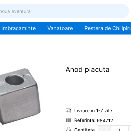
ventură
Imbracaminte
Vanatoare
Pestera de Chilipiru
Anod placuta
Livrare in 1-7 zile
684712
Cantitate
－