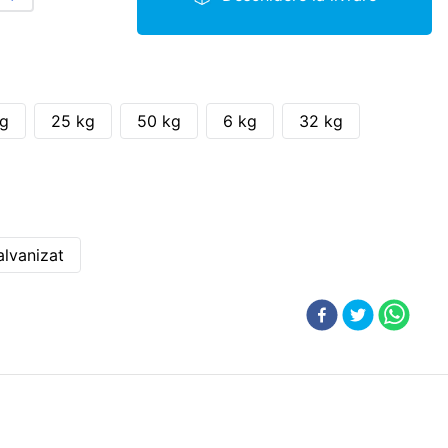
kg
25 kg
50 kg
6 kg
32 kg
alvanizat