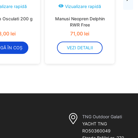
alizare rapidă
Vizualizare rapidă
b Osculati 200 g
Manusi Neopren Delphin
RWR Free
3
,
00
lei
71
,
00
lei
GĂ ÎN COȘ
VEZI DETALII
TNG Outdoor Galati
YACHT TNG
RO50360049
Strada Brăilei nr. 270