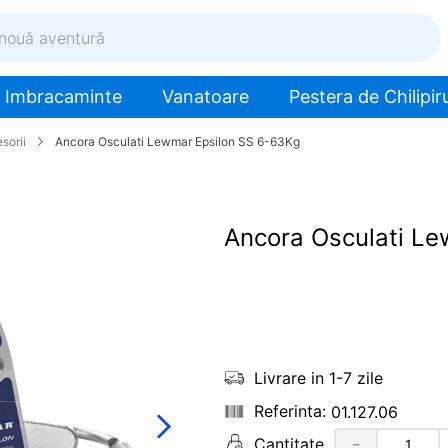
ventură
Imbracaminte
Vanatoare
Pestera de Chilipiru
sorii
Ancora Osculati Lewmar Epsilon SS 6-63Kg
Ancora Osculati L
Livrare in 1-7 zile
01.127.06
Cantitate
－