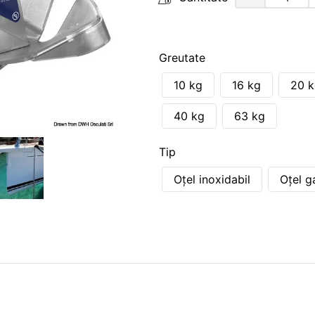
Greutate
10 kg
16 kg
20 
40 kg
63 kg
Tip
Oţel inoxidabil
Oțel g