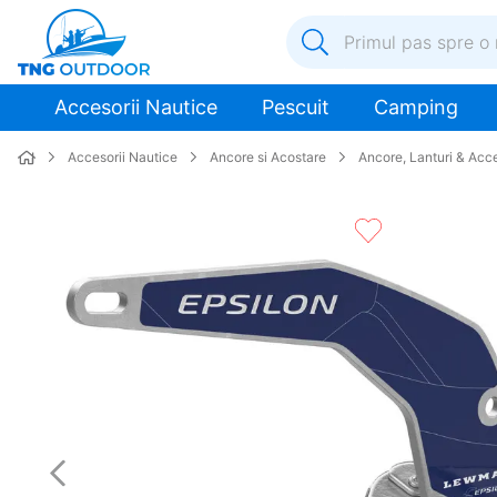
Primul pas spre o nouă a
1
.
inox
Accesorii Nautice
Pescuit
Camping
2
.
elice
Accesorii Nautice
Ancore si Acostare
Ancore, Lanturi & Acce
3
.
colac salvare
4
.
pompa
5
.
plumb
6
.
pompa apa
7
.
biminitop
8
.
mulineta
9
.
ancora
10
.
extensie