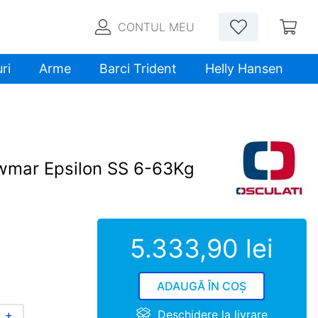
CONTUL MEU
ri
Arme
Barci Trident
Helly Hansen
ewmar Epsilon SS 6-63Kg
5
.
333
,
90
lei
ADAUGĂ ÎN COȘ
Deschidere la livrare
＋