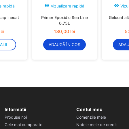
e rapidă
Vizualizare rapidă
Vizu
cap inecat
Primer Epoxidic Sea Line
Gelcoat al
0.75L
lei
130
,
00
lei
5
ALII
ADAUGĂ ÎN COȘ
ADAU
Informatii
Contul meu
Produse noi
Comenzile mele
Cele mai cumparate
Notele mele de credit