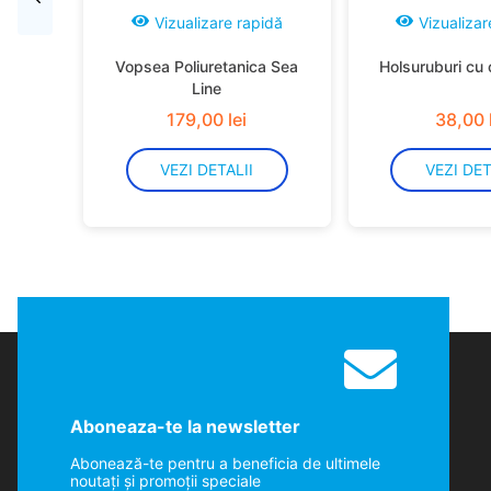
Vizualizare rapidă
Vizualizar
Vopsea Poliuretanica Sea
Holsuruburi cu 
Line
179
,
00
lei
38
,
00
VEZI DETALII
VEZI DET
Aboneaza-te la newsletter
Abonează-te pentru a beneficia de ultimele
noutaţi şi promoţii speciale