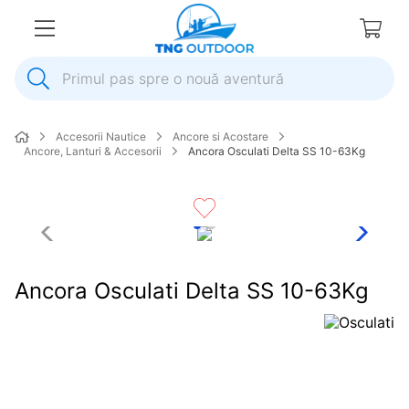
Primul pas spre o nouă aventură
1
.
inox
Accesorii Nautice
Ancore si Acostare
2
.
elice
Ancore, Lanturi & Accesorii
Ancora Osculati Delta SS 10-63Kg
3
.
colac salvare
4
.
pompa
5
.
plumb
6
.
ancora
Ancora Osculati Delta SS 10-63Kg
7
.
pompa apa
8
.
mulineta
9
.
biminitop
10
.
extensie