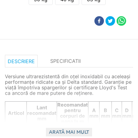
SPECIFICATII
DESCRIERE
Versiune ultrarezistentă din oțel inoxidabil cu aceleași
performanțe ridicate ca și Delta standard. Garanție pe
viață împotriva spargerilor și certificare Lloyd's Test
ca ancoră de mare putere de reținere.
Recomandat
Lant
pentru
A
B
C
D
Articol
recomandat
corpuri de
mm
mm
mm
mm
m
mm
pana la m
01.107.10
10
8
11
695
308
12
5
ARATĂ MAI MULT
01.107.16
16
8
13
812
360
12
61