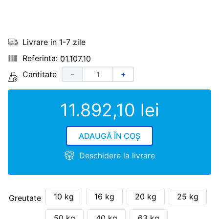
Livrare in 1-7 zile
01.107.10
Cantitate
－
＋
11
.
892
,
10
lei
ADAUGĂ ÎN COȘ
Deschidere la livrare
10 kg
16 kg
20 kg
25 kg
Greutate
50 kg
40 kg
63 kg