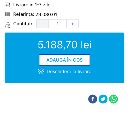
Livrare in 1-7 zile
29.080.01
Cantitate
－
＋
5
.
188
,
70
lei
ADAUGĂ ÎN COȘ
Deschidere la livrare