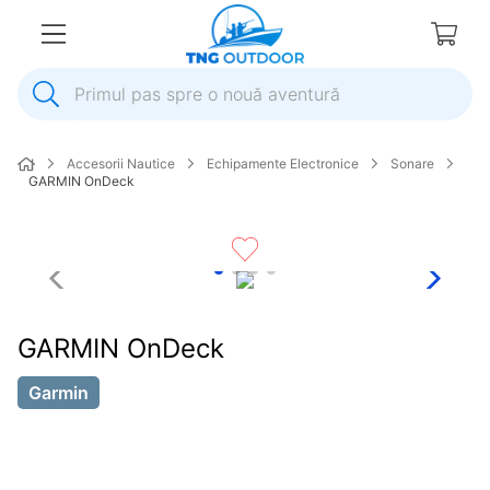
Primul pas spre o nouă aventură
1
.
inox
Accesorii Nautice
Echipamente Electronice
Sonare
2
.
colac salvare
GARMIN OnDeck
3
.
elice
4
.
pompa
5
.
plumb
6
.
dop
GARMIN OnDeck
7
.
pompa apa
Garmin
8
.
mulineta
9
.
biminitop
10
.
ancora