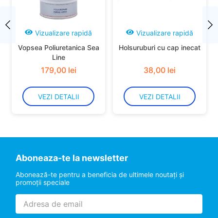
Vizualizare rapidă
Vizualizare rapidă
Vopsea Poliuretanica Sea
Holsuruburi cu cap inecat
Line
179
,
00
lei
38
,
00
lei
VEZI DETALII
VEZI DETALII
Aboneaza-te la newsletter
Abonează-te pentru a beneficia de ultimele noutaţi şi
promoţii speciale