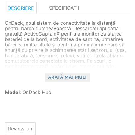
SPECIFICATII
DESCRIERE
OnDeck, noul sistem de conectivitate la distanță
pentru barca dumneavoastră. Descărcați aplicația
gratuită ActiveCaptain® pentru a monitoriza starea
bateriei de la bord, activitatea de santină, urmărirea
bărcii și multe altele și pentru a primi alarme care vă
anunță cu privire la schimbarea stării senzorului (uşă,
temperatură, tensiune și releu); veți controla chiar și
comutatoarele conectate la sistem. Pe scurt, o
monitorizare totală a bărcii dvs. practic oriunde.
Pentru mai multe informații despre serviciu sau pentru
a vă anula abonamentul, consultați:
ARATĂ MAI MULT
https://activecaptain.garmin.com/TermsOfUse
Model
:
OnDeck Hub
Cod GARMIN - 010-02134-
Descriere - OnDeck Hub
00
Review-uri