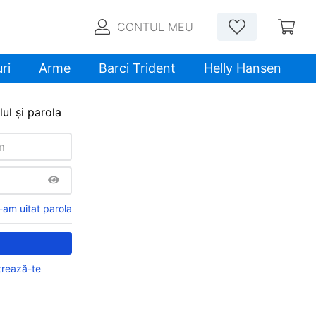
CONTUL MEU
ri
Arme
Barci Trident
Helly Hansen
ul și parola
-am uitat parola
trează-te