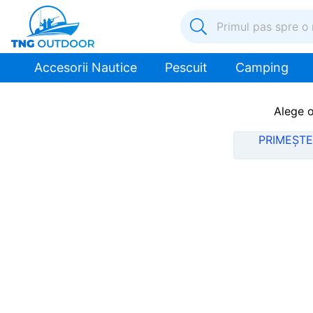
Primul pas spre o nouă a
1
.
inox
Accesorii Nautice
Pescuit
Camping
2
.
colac salvare
3
.
plumb
Alege o
4
.
pompa
PRIMEȘTE
5
.
pompa apa
6
.
ulei
7
.
biminitop
8
.
ancora
9
.
mulineta
10
.
sonda combustibil