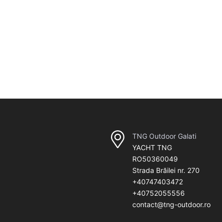
TNG Outdoor Galati
YACHT TNG
RO50360049
Strada Brăilei nr. 270
+40747403472
+40752055556
contact@tng-outdoor.ro