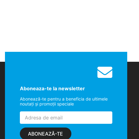
Aboneaza-te la newsletter
Abonează-te pentru a beneficia de ultimele
noutaţi şi promoţii speciale
ABONEAZĂ-TE