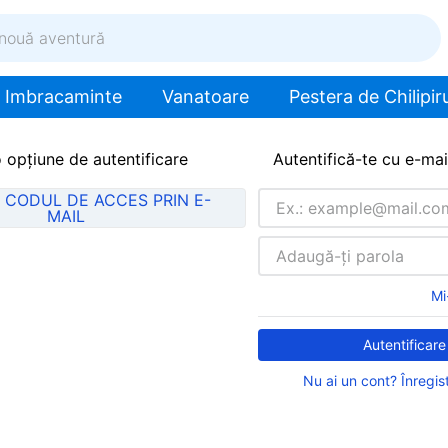
ventură
Imbracaminte
Vanatoare
Pestera de Chilipiru
 opțiune de autentificare
Autentifică-te cu e-mail
 CODUL DE ACCES PRIN E-
MAIL
Mi
Autentificare
Nu ai un cont? Înregis